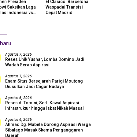
en Presiden
El Clasico: Barcelona
owi Saksikan Laga
Waspadai Transisi
nas Indonesia vs
Cepat Madrid
ntina di SUGBK:
i Dukungan Penuh
uk Skuad Garuda!
baru
Agustus 7, 2026
Reses Unik Yushar, Lomba Domino Jadi
Wadah Serap Aspirasi
Agustus 7, 2026
Enam Situs Bersejarah Parigi Moutong
Diusulkan Jadi Cagar Budaya
Agustus 6, 2026
Reses di Tomini, Serli Kawal Aspirasi
Infrastruktur hingga Isbat Nikah Massal
Agustus 6, 2026
Ahmad Dg. Mabela Dorong Aspirasi Warga
Sibalago Masuk Skema Penganggaran
Daerah