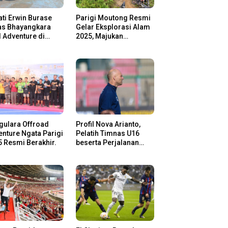
ti Erwin Burase
Parigi Moutong Resmi
as Bhayangkara
Gelar Eksplorasi Alam
l Adventure di
2025, Majukan
gi Moutong,
Pariwisata dan Usaha
san Rider Jelajah
Lokal
m
gulara Offroad
Profil Nova Arianto,
nture Ngata Parigi
Pelatih Timnas U16
 Resmi Berakhir.
beserta Perjalanan
Kariernya