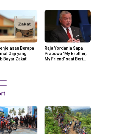
ng Di Amerika
Penjelasan Berapa
Raja Yordania Sapa
mal Gaji yang
Prabowo ‘My Brother,
b Bayar Zakat!
My Friend’ saat Beri
Selamat
rt