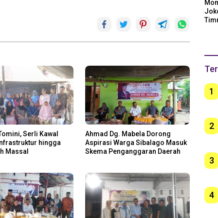
Mom
Jok
Tim
Arge
Ber
unt
Ter
1
2
Tomini, Serli Kawal
Ahmad Dg. Mabela Dorong
Infrastruktur hingga
Aspirasi Warga Sibalago Masuk
ah Massal
Skema Penganggaran Daerah
3
4