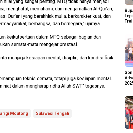
 nilai yang sangat penting. MTQ tidak hanya menjadi
, menghafal, memahami, dan mengamalkan Al-Qur’an,
Bupa
Lep
si Qur’ani yang berakhlak mulia, berkarakter kuat, dan
Trai
masyarakat, berbangsa, dan bernegara,” ujarnya.
Pari
Ratu
kan keikutsertaan dalam MTQ sebagai bagian dari
Ala
bukan semata-mata mengejar prestasi.
ta menjaga kesiapan mental, disiplin, dan kondisi fisik
Son
Adve
kemampuan teknis semata, tetapi juga kesiapan mental,
2025
san niat dalam mengharap ridha Allah SWT,” tegasnya.
arigi Moutong
Sulawesi Tengah