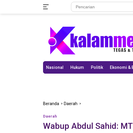
Langsung
ke
konten
Nasional
Hukum
Politik
Ekonomi & 
Beranda
Daerah
Daerah
Wabup Abdul Sahid: M