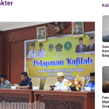
akter
Ka
Gun
Kemb
Banj
Ding
Fen
Mata
Disa