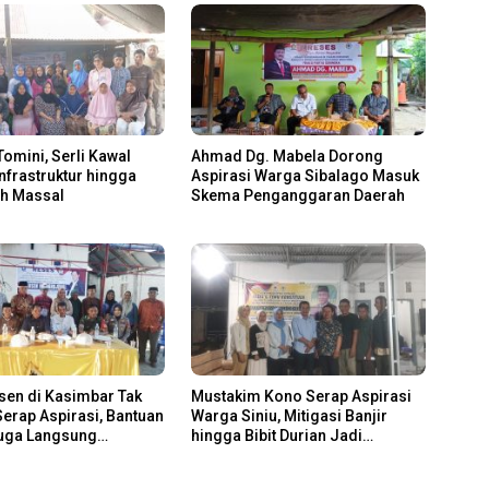
Tomini, Serli Kawal
Ahmad Dg. Mabela Dorong
Infrastruktur hingga
Aspirasi Warga Sibalago Masuk
ah Massal
Skema Penganggaran Daerah
sen di Kasimbar Tak
Mustakim Kono Serap Aspirasi
erap Aspirasi, Bantuan
Warga Siniu, Mitigasi Banjir
Juga Langsung
hingga Bibit Durian Jadi
n
Prioritas