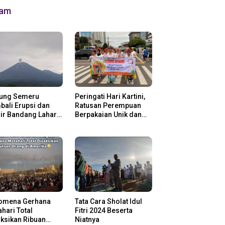
lam
ung Semeru
Peringati Hari Kartini,
ali Erupsi dan
Ratusan Perempuan
ir Bandang Lahar
Berpakaian Unik dan
in
Berkebaya
omena Gerhana
Tata Cara Sholat Idul
hari Total
Fitri 2024 Beserta
ksikan Ribuan
Niatnya