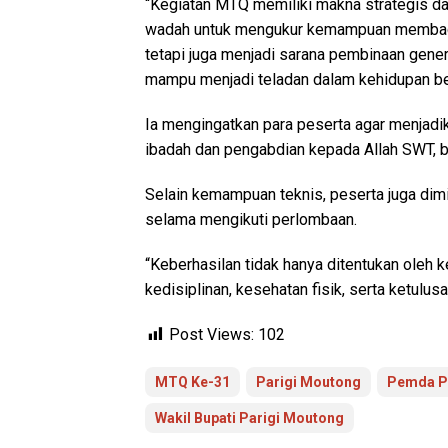
“Kegiatan MTQ memiliki makna strategis dan
wadah untuk mengukur kemampuan membaca
tetapi juga menjadi sarana pembinaan genera
mampu menjadi teladan dalam kehidupan ber
Ia mengingatkan para peserta agar menjadi
ibadah dan pengabdian kepada Allah SWT, 
Selain kemampuan teknis, peserta juga dimin
selama mengikuti perlombaan.
“Keberhasilan tidak hanya ditentukan oleh 
kedisiplinan, kesehatan fisik, serta ketulu
Post Views:
102
MTQ Ke-31
Parigi Moutong
Pemda P
Wakil Bupati Parigi Moutong