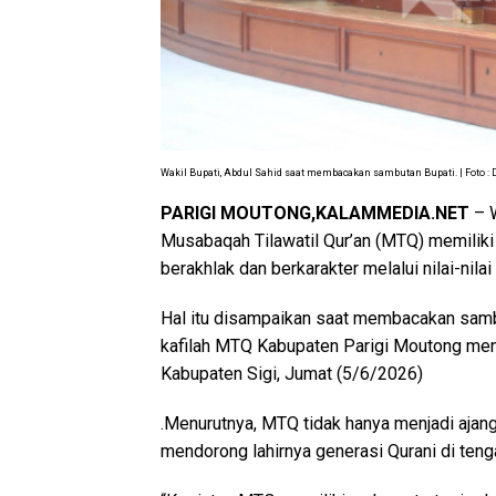
Wakil Bupati, Abdul Sahid saat membacakan sambutan Bupati. | Foto : 
PARIGI MOUTONG,KALAMMEDIA.NET
– W
Musabaqah Tilawatil Qur’an (MTQ) memilik
berakhlak dan berkarakter melalui nilai-nilai
Hal itu disampaikan saat membacakan samb
kafilah MTQ Kabupaten Parigi Moutong men
Kabupaten Sigi, Jumat (5/6/2026)
.Menurutnya, MTQ tidak hanya menjadi ajan
mendorong lahirnya generasi Qurani di teng