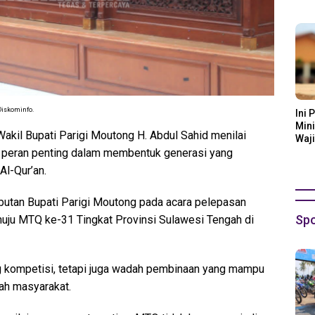
Ora
Diskominfo.
Ini 
Mini
akil Bupati Parigi Moutong H. Abdul Sahid menilai
Waji
i peran penting dalam membentuk generasi yang
 Al-Qur’an.
utan Bupati Parigi Moutong pada acara pelepasan
Spo
uju MTQ ke-31 Tingkat Provinsi Sulawesi Tengah di
g kompetisi, tetapi juga wadah pembinaan yang mampu
ah masyarakat.