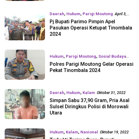
Daerah
,
Hukum
,
Parigi Moutong
April 3,
2024
Pj Bupati Parimo Pimpin Apel
Pasukan Operasi Ketupat Tinombala
2024
Hukum
,
Parigi Moutong
,
Sosial Budaya
Polres Parigi Moutong Gelar Operasi
Maret 23, 2024
Pekat Tinombala 2024
Daerah
,
Hukum
,
Kalam
Oktober 31, 2022
Simpan Sabu 37,90 Gram, Pria Asal
Sulsel Diringkus Polisi di Morowali
Utara
Hukum
,
Kalam
,
Nasional
Oktober 19, 2022