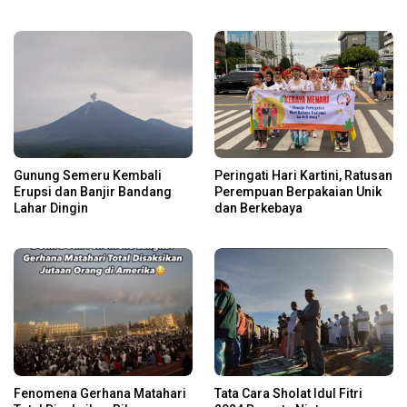
Gunung Semeru Kembali
Peringati Hari Kartini, Ratusan
Erupsi dan Banjir Bandang
Perempuan Berpakaian Unik
Lahar Dingin
dan Berkebaya
Fenomena Gerhana Matahari
Tata Cara Sholat Idul Fitri