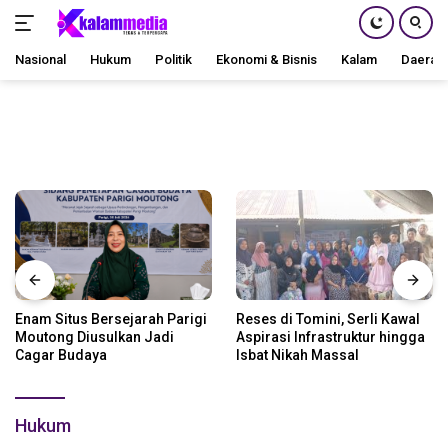
Nasional
Hukum
Politik
Ekonomi & Bisnis
Kalam
Daerah
Langsung
ke
konten
Enam Situs Bersejarah Parigi
Reses di Tomini, Serli Kawal
Moutong Diusulkan Jadi
Aspirasi Infrastruktur hingga
Cagar Budaya
Isbat Nikah Massal
Hukum