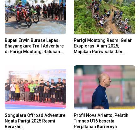
Bupati Erwin Burase Lepas
Parigi Moutong Resmi Gelar
Bhayangkara Trail Adventure
Eksplorasi Alam 2025,
di Parigi Moutong, Ratusan
Majukan Pariwisata dan
Rider Jelajah Alam
Usaha Lokal
Songulara Offroad Adventure
Profil Nova Arianto, Pelatih
Ngata Parigi 2025 Resmi
Timnas U16 beserta
Berakhir.
Perjalanan Kariernya