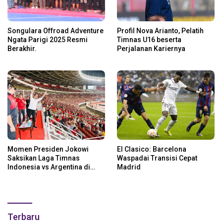
Songulara Offroad Adventure
Profil Nova Arianto, Pelatih
Ngata Parigi 2025 Resmi
Timnas U16 beserta
Berakhir.
Perjalanan Kariernya
Momen Presiden Jokowi
El Clasico: Barcelona
Saksikan Laga Timnas
Waspadai Transisi Cepat
Indonesia vs Argentina di
Madrid
SUGBK: Beri Dukungan Penuh
untuk Skuad Garuda!
Terbaru