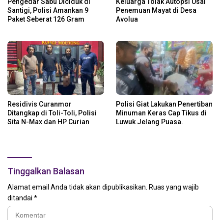
Pengedar Sabu Diciduk di
Keluarga Tolak Autopsi Usai
Santigi, Polisi Amankan 9
Penemuan Mayat di Desa
Paket Seberat 126 Gram
Avolua
Residivis Curanmor
Polisi Giat Lakukan Penertiban
Ditangkap di Toli-Toli, Polisi
Minuman Keras Cap Tikus di
Sita N-Max dan HP Curian
Luwuk Jelang Puasa.
Tinggalkan Balasan
Alamat email Anda tidak akan dipublikasikan.
Ruas yang wajib
ditandai
*