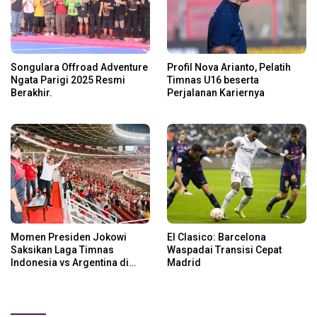
Songulara Offroad Adventure
Profil Nova Arianto, Pelatih
Ngata Parigi 2025 Resmi
Timnas U16 beserta
Berakhir.
Perjalanan Kariernya
Momen Presiden Jokowi
El Clasico: Barcelona
Saksikan Laga Timnas
Waspadai Transisi Cepat
Indonesia vs Argentina di
Madrid
SUGBK: Beri Dukungan Penuh
untuk Skuad Garuda!