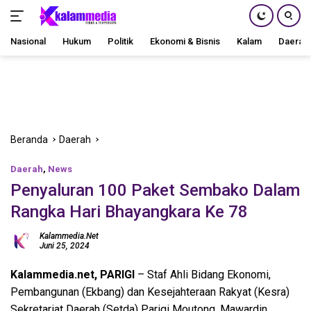
Nasional
Hukum
Politik
Ekonomi & Bisnis
Kalam
Daerah
Langsung
ke
konten
Beranda
Daerah
Daerah
,
News
Penyaluran 100 Paket Sembako Dalam
Rangka Hari Bhayangkara Ke 78
Kalammedia.net
Juni 25, 2024
Kalammedia.net, PARIGI
– Staf Ahli Bidang Ekonomi,
Pembangunan (Ekbang) dan Kesejahteraan Rakyat (Kesra)
Sekretariat Daerah (Setda) Parigi Moutong, Mawardin