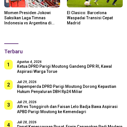
Momen Presiden Jokowi
El Clasico: Barcelona
Saksikan Laga Timnas
Waspadai Transisi Cepat
Indonesia vs Argentina di
Madrid
SUGBK: Beri Dukungan Penuh
untuk Skuad Garuda!
Terbaru
Agustus 4, 2026
1
Ketua DPRD Parigi Moutong Gandeng DPR RI, Kawal
Aspirasi Warga Torue
Juli 29, 2026
2
Bapemperda DPRD Parigi Moutong Dorong Kepastian
Hukum Penyaluran DBH Rp24 Miliar
Juli 29, 2026
3
Alfres Tonggiroh dan Faisan Lelo Badja Bawa Aspirasi
APBD Parigi Moutong ke Kemendagri
Juli 28, 2026
4
Dapat Kepercayaan Pusat, Erwin Canangkan Padi Modern