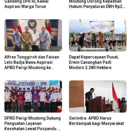
Gandeng DPR RI, Kawal
Moutong Dorong Kepastian
Aspirasi Warga Torue
Hukum Penyaluran DBH Rp24
Miliar
Alfres Tonggiroh dan Faisan
Dapat Kepercayaan Pusat,
Lelo Badja Bawa Aspirasi
Erwin Canangkan Padi
APBD Parigi Moutong ke
Modern 2.280 Hektare
Kemendagri
DPRD Parigi Moutong Dukung
Gerindra: APBD Harus
Penguatan Layanan
Berdampak bagi Masyarakat
Kesehatan Lewat Posyandu 6