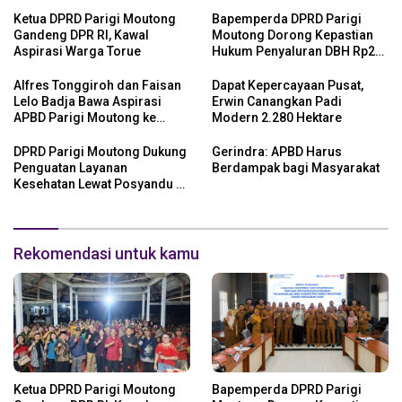
Ketua DPRD Parigi Moutong
Bapemperda DPRD Parigi
Gandeng DPR RI, Kawal
Moutong Dorong Kepastian
Aspirasi Warga Torue
Hukum Penyaluran DBH Rp24
Miliar
Alfres Tonggiroh dan Faisan
Dapat Kepercayaan Pusat,
Lelo Badja Bawa Aspirasi
Erwin Canangkan Padi
APBD Parigi Moutong ke
Modern 2.280 Hektare
Kemendagri
DPRD Parigi Moutong Dukung
Gerindra: APBD Harus
Penguatan Layanan
Berdampak bagi Masyarakat
Kesehatan Lewat Posyandu 6
SPM
Rekomendasi untuk kamu
Ketua DPRD Parigi Moutong
Bapemperda DPRD Parigi