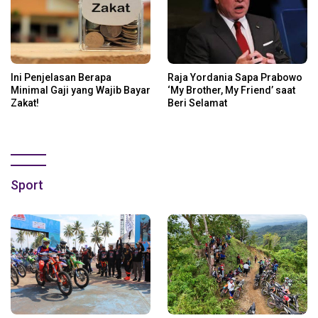
Ini Penjelasan Berapa
Raja Yordania Sapa Prabowo
Minimal Gaji yang Wajib Bayar
‘My Brother, My Friend’ saat
Zakat!
Beri Selamat
Sport