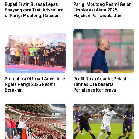
Bupati Erwin Burase Lepas
Parigi Moutong Resmi Gelar
Bhayangkara Trail Adventure
Eksplorasi Alam 2025,
di Parigi Moutong, Ratusan
Majukan Pariwisata dan
Rider Jelajah Alam
Usaha Lokal
Songulara Offroad Adventure
Profil Nova Arianto, Pelatih
Ngata Parigi 2025 Resmi
Timnas U16 beserta
Berakhir.
Perjalanan Kariernya