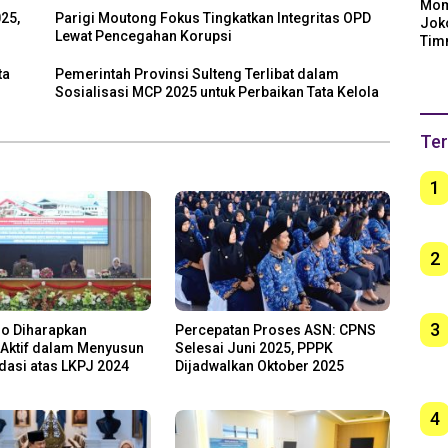
Mom
25,
Parigi Moutong Fokus Tingkatkan Integritas OPD
Jok
Lewat Pencegahan Korupsi
Tim
Arge
ta
Pemerintah Provinsi Sulteng Terlibat dalam
Ber
Sosialisasi MCP 2025 untuk Perbaikan Tata Kelola
unt
Ter
1
2
3
o Diharapkan
Percepatan Proses ASN: CPNS
 Aktif dalam Menyusun
Selesai Juni 2025, PPPK
asi atas LKPJ 2024
Dijadwalkan Oktober 2025
4