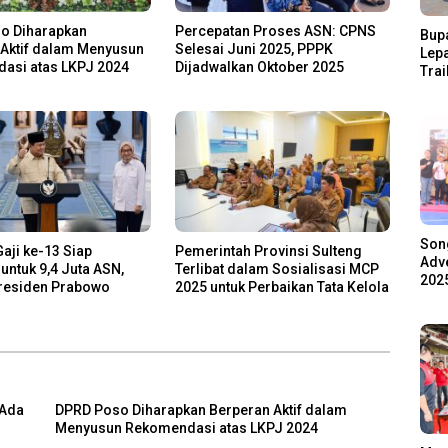
o Diharapkan
Percepatan Proses ASN: CPNS
Bupa
 Aktif dalam Menyusun
Selesai Juni 2025, PPPK
Lep
asi atas LKPJ 2024
Dijadwalkan Oktober 2025
Trai
Pari
Ratu
Ala
Son
aji ke-13 Siap
Pemerintah Provinsi Sulteng
Adve
 untuk 9,4 Juta ASN,
Terlibat dalam Sosialisasi MCP
2025
residen Prabowo
2025 untuk Perbaikan Tata Kelola
 Ada
DPRD Poso Diharapkan Berperan Aktif dalam
Menyusun Rekomendasi atas LKPJ 2024