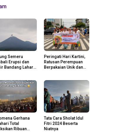
lam
ung Semeru
Peringati Hari Kartini,
ali Erupsi dan
Ratusan Perempuan
ir Bandang Lahar
Berpakaian Unik dan
in
Berkebaya
omena Gerhana
Tata Cara Sholat Idul
hari Total
Fitri 2024 Beserta
ksikan Ribuan
Niatnya