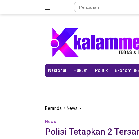
Langsung
ke
konten
Nasional
Hukum
Politik
Ekonomi & 
Beranda
News
News
Polisi Tetapkan 2 Ter