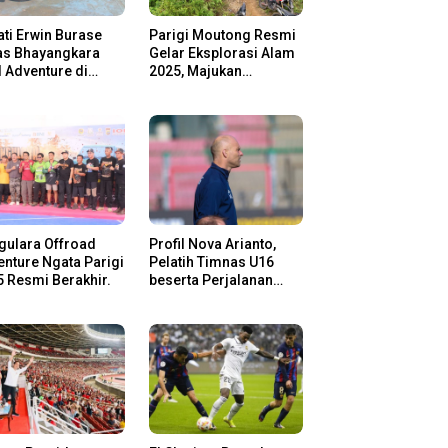
ti Erwin Burase
Parigi Moutong Resmi
as Bhayangkara
Gelar Eksplorasi Alam
l Adventure di
2025, Majukan
gi Moutong,
Pariwisata dan Usaha
san Rider Jelajah
Lokal
m
gulara Offroad
Profil Nova Arianto,
nture Ngata Parigi
Pelatih Timnas U16
 Resmi Berakhir.
beserta Perjalanan
Kariernya