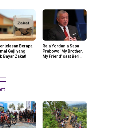
ng Di Amerika
Penjelasan Berapa
Raja Yordania Sapa
mal Gaji yang
Prabowo ‘My Brother,
b Bayar Zakat!
My Friend’ saat Beri
Selamat
rt