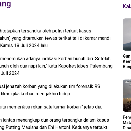
ang
Ka
tetapkan tersangka oleh polisi terkait kasus
un) yang ditemukan tewas terikat tali di kamar mandi
Kamis 18 Juli 2024 lalu.
Gun
k menemukan adanya indikasi korban bunuh diri. Setelah
Kemb
bunuh oleh dua napi lain,” kata Kapolrestabes Palembang,
Banj
Ding
Juli 2024.
si jenazah korban yang dilakukan tim forensik RS
kasi jika korban mengakhiri hidup.
ita memeriksa rekan satu kamar korban,” jelas dia.
Fen
ian lantas menangkap dua orang tersangka dalam kasus
Mata
 Putting Maulana dan Eni Hartoni. Keduanya terbukti
Disa