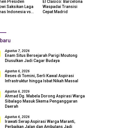
en Presiden
El Clasico: Barcelona
owi Saksikan Laga
Waspadai Transisi
nas Indonesia vs
Cepat Madrid
ntina di SUGBK:
i Dukungan Penuh
uk Skuad Garuda!
baru
Agustus 7, 2026
Enam Situs Bersejarah Parigi Moutong
Diusulkan Jadi Cagar Budaya
Agustus 6, 2026
Reses di Tomini, Serli Kawal Aspirasi
Infrastruktur hingga Isbat Nikah Massal
Agustus 6, 2026
Ahmad Dg. Mabela Dorong Aspirasi Warga
Sibalago Masuk Skema Penganggaran
Daerah
Agustus 6, 2026
Irawati Serap Aspirasi Warga Maranti,
Perbaikan Jalan dan Ambulans Jadi