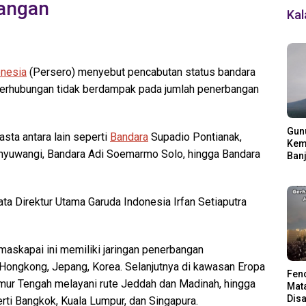
angan
Ka
onesia
(Persero) menyebut pencabutan status bandara
 Perhubungan tidak berdampak pada jumlah penerbangan
Gun
asta antara lain seperti
Bandara
Supadio Pontianak,
Kemb
anyuwangi, Bandara Adi Soemarmo Solo, hingga Bandara
Banj
Ding
ta Direktur Utama Garuda Indonesia Irfan Setiaputra
 maskapai ini memiliki jaringan penerbangan
na, Hongkong, Jepang, Korea. Selanjutnya di kawasan Eropa
Fen
mur Tengah melayani rute Jeddah dan Madinah, hingga
Mata
Disa
rti Bangkok, Kuala Lumpur, dan Singapura.