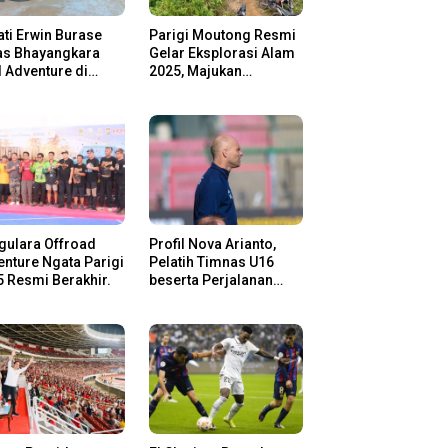
ti Erwin Burase
Parigi Moutong Resmi
as Bhayangkara
Gelar Eksplorasi Alam
l Adventure di
2025, Majukan
gi Moutong,
Pariwisata dan Usaha
san Rider Jelajah
Lokal
m
gulara Offroad
Profil Nova Arianto,
nture Ngata Parigi
Pelatih Timnas U16
 Resmi Berakhir.
beserta Perjalanan
Kariernya