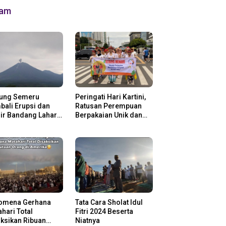
lam
ung Semeru
Peringati Hari Kartini,
ali Erupsi dan
Ratusan Perempuan
ir Bandang Lahar
Berpakaian Unik dan
in
Berkebaya
omena Gerhana
Tata Cara Sholat Idul
hari Total
Fitri 2024 Beserta
ksikan Ribuan
Niatnya