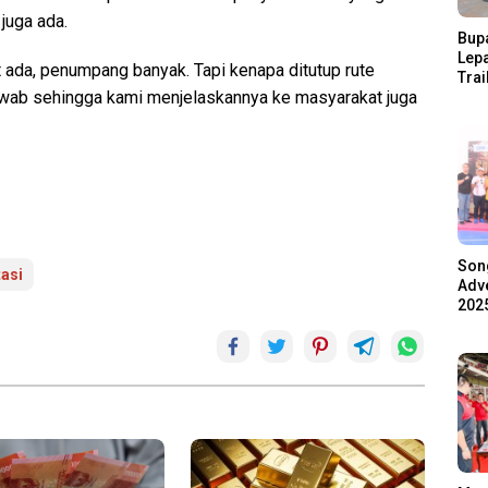
juga ada.
Bupa
Lep
 ada, penumpang banyak. Tapi kenapa ditutup rute
Trai
awab sehingga kami menjelaskannya ke masyarakat juga
Pari
Ratu
Ala
Son
asi
Adve
2025