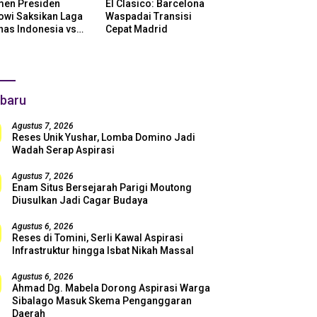
en Presiden
El Clasico: Barcelona
owi Saksikan Laga
Waspadai Transisi
nas Indonesia vs
Cepat Madrid
ntina di SUGBK:
i Dukungan Penuh
uk Skuad Garuda!
baru
Agustus 7, 2026
Reses Unik Yushar, Lomba Domino Jadi
Wadah Serap Aspirasi
Agustus 7, 2026
Enam Situs Bersejarah Parigi Moutong
Diusulkan Jadi Cagar Budaya
Agustus 6, 2026
Reses di Tomini, Serli Kawal Aspirasi
Infrastruktur hingga Isbat Nikah Massal
Agustus 6, 2026
Ahmad Dg. Mabela Dorong Aspirasi Warga
Sibalago Masuk Skema Penganggaran
Daerah