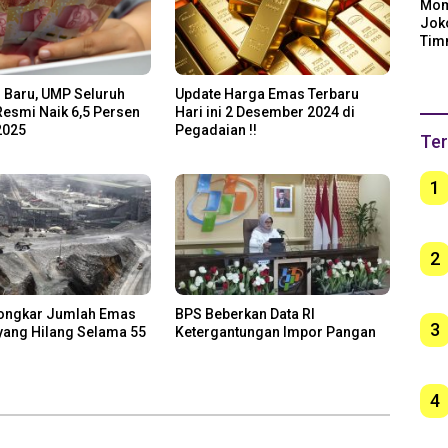
Mom
Jok
Tim
Arge
Ber
 Baru, UMP Seluruh
Update Harga Emas Terbaru
unt
Resmi Naik 6,5 Persen
Hari ini 2 Desember 2024 di
2025
Pegadaian !!
Ter
1
2
ongkar Jumlah Emas
BPS Beberkan Data RI
3
yang Hilang Selama 55
Ketergantungan Impor Pangan
4