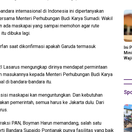
Ora
ara internasional di Indonesia ini dipertanyakan
ersama Menteri Perhubungan Budi Karya Sumadi. Wakil
n ada maskapai yang sampai memohon agar rute
itu dibuka lagi.
Irfan saat dikonfirmasi apakah Garuda termasuk
Ini 
Mini
Waji
I Lasarus mengungkap dirinya mendapat permintaan
n masukannya kepada Menteri Perhubungan Budi Karya
l di bandara-bandara itu.
Spo
i sisi maskapai kan menguntungkan. Dan kebutuhan
jakan pemerintah, semua harus ke Jakarta dulu. Dari
rus.
Fraksi PAN, Boyman Harun memandang, salah satu
rti Bandara Supaido Pontianak punya fasilitas yang baik