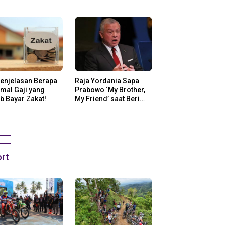
ng Di Amerika
Penjelasan Berapa
Raja Yordania Sapa
mal Gaji yang
Prabowo ‘My Brother,
b Bayar Zakat!
My Friend’ saat Beri
Selamat
rt