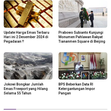
Update Harga Emas Terbaru
Prabowo Subianto Kunjungi
Hari ini 2 Desember 2024 di
Monumen Pahlawan Rakyat
Pegadaian !!
Tiananmen Square di Beijing
Jokowi Bongkar Jumlah
BPS Beberkan Data RI
Emas Freeport yang Hilang
Ketergantungan Impor
Selama 55 Tahun
Pangan