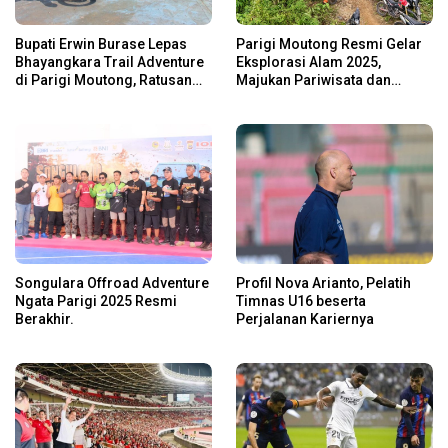
Bupati Erwin Burase Lepas
Parigi Moutong Resmi Gelar
Bhayangkara Trail Adventure
Eksplorasi Alam 2025,
di Parigi Moutong, Ratusan
Majukan Pariwisata dan
Rider Jelajah Alam
Usaha Lokal
Songulara Offroad Adventure
Profil Nova Arianto, Pelatih
Ngata Parigi 2025 Resmi
Timnas U16 beserta
Berakhir.
Perjalanan Kariernya