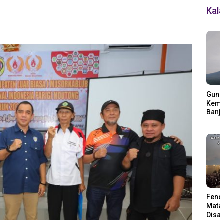
Ka
Gun
Kemb
Banj
Ding
Fen
Mata
Disa