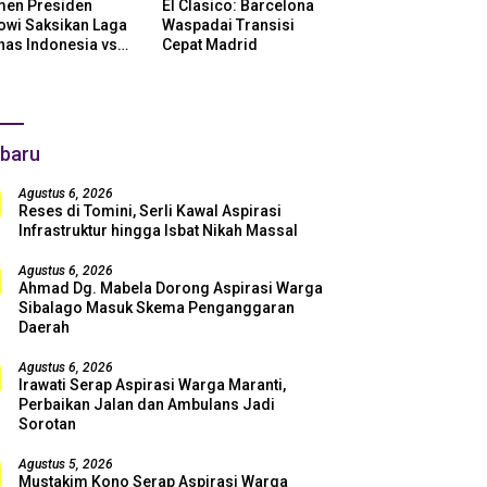
en Presiden
El Clasico: Barcelona
owi Saksikan Laga
Waspadai Transisi
nas Indonesia vs
Cepat Madrid
ntina di SUGBK:
i Dukungan Penuh
uk Skuad Garuda!
baru
Agustus 6, 2026
Reses di Tomini, Serli Kawal Aspirasi
Infrastruktur hingga Isbat Nikah Massal
Agustus 6, 2026
Ahmad Dg. Mabela Dorong Aspirasi Warga
Sibalago Masuk Skema Penganggaran
Daerah
Agustus 6, 2026
Irawati Serap Aspirasi Warga Maranti,
Perbaikan Jalan dan Ambulans Jadi
Sorotan
Agustus 5, 2026
Mustakim Kono Serap Aspirasi Warga