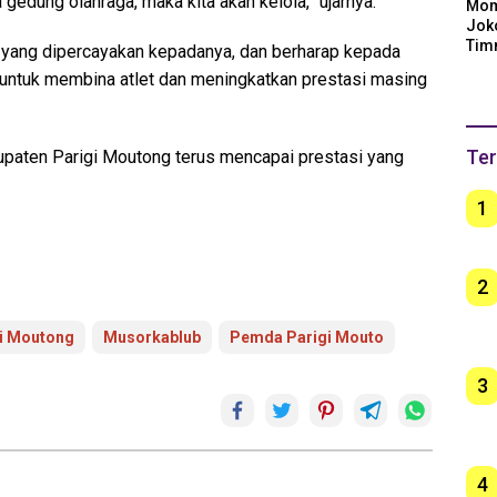
gedung olahraga, maka kita akan kelola,” ujarnya.
Mom
Jok
Tim
ang dipercayakan kepadanya, dan berharap kepada
Arge
f untuk membina atlet dan meningkatkan prestasi masing
Ber
unt
Ter
bupaten Parigi Moutong terus mencapai prestasi yang
1
2
gi Moutong
Musorkablub
Pemda Parigi Mouto
3
4