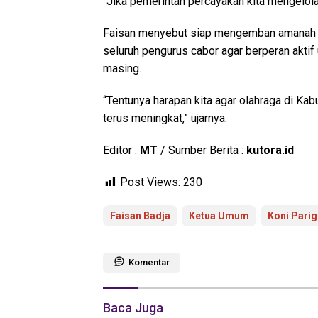
“Jika pemerintah percayakan kita mengelola 
Faisan menyebut siap mengemban amanah y
seluruh pengurus cabor agar berperan akti
masing.
“Tentunya harapan kita agar olahraga di Ka
terus meningkat,” ujarnya.
Editor :
MT
/ Sumber Berita :
kutora.id
Post Views:
230
Faisan Badja
Ketua Umum
Koni Pari
Komentar
Baca Juga