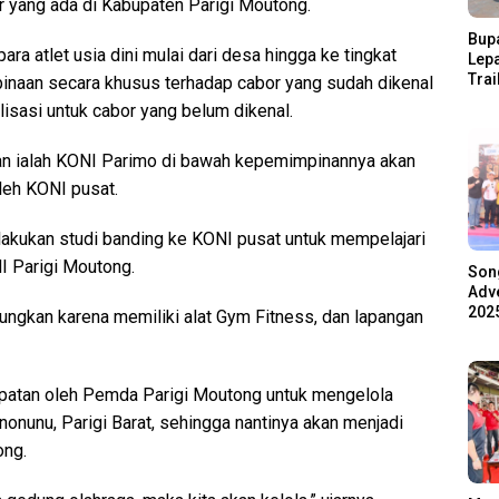
r yang ada di Kabupaten Parigi Moutong.
Bupa
ra atlet usia dini mulai dari desa hingga ke tingkat
Lep
Trai
binaan secara khusus terhadap cabor yang sudah dikenal
Pari
isasi untuk cabor yang belum dikenal.
Ratu
Ala
an ialah KONI Parimo di bawah kepemimpinannya akan
leh KONI pusat.
lakukan studi banding ke KONI pusat untuk mempelajari
I Parigi Moutong.
Son
Adve
2025
tungkan karena memiliki alat Gym Fitness, dan lapangan
mpatan oleh Pemda Parigi Moutong untuk mengelola
onunu, Parigi Barat, sehingga nantinya akan menjadi
ong.