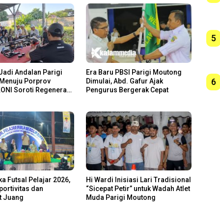
5
Jadi Andalan Parigi
Era Baru PBSI Parigi Moutong
6
Menuju Porprov
Dimulai, Abd. Gafur Ajak
KONI Soroti Regenerasi
Pengurus Bergerak Cepat
ka Futsal Pelajar 2026,
Hi Wardi Inisiasi Lari Tradisional
ortivitas dan
“Sicepat Petir” untuk Wadah Atlet
 Juang
Muda Parigi Moutong