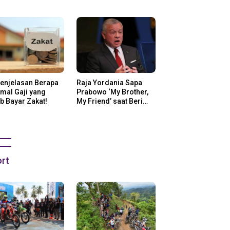
ng Di Amerika
Penjelasan Berapa
Raja Yordania Sapa
mal Gaji yang
Prabowo ‘My Brother,
b Bayar Zakat!
My Friend’ saat Beri
Selamat
rt