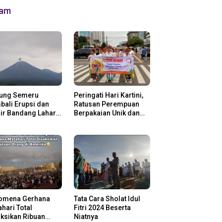
lam
ung Semeru
Peringati Hari Kartini,
ali Erupsi dan
Ratusan Perempuan
ir Bandang Lahar
Berpakaian Unik dan
in
Berkebaya
omena Gerhana
Tata Cara Sholat Idul
hari Total
Fitri 2024 Beserta
ksikan Ribuan
Niatnya