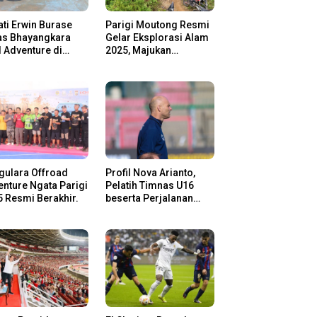
ti Erwin Burase
Parigi Moutong Resmi
as Bhayangkara
Gelar Eksplorasi Alam
l Adventure di
2025, Majukan
gi Moutong,
Pariwisata dan Usaha
san Rider Jelajah
Lokal
m
gulara Offroad
Profil Nova Arianto,
nture Ngata Parigi
Pelatih Timnas U16
 Resmi Berakhir.
beserta Perjalanan
Kariernya