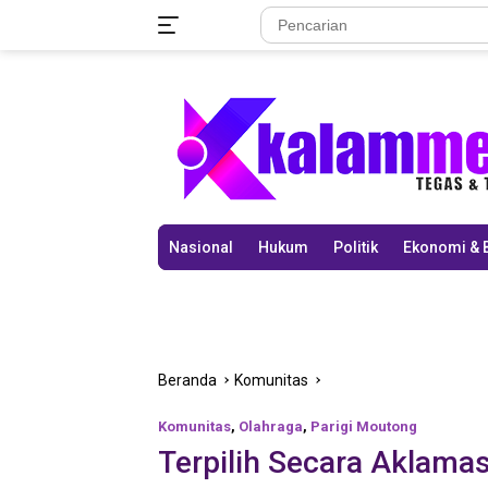
Langsung
ke
konten
Nasional
Hukum
Politik
Ekonomi & 
Beranda
Komunitas
Komunitas
,
Olahraga
,
Parigi Moutong
Terpilih Secara Aklama