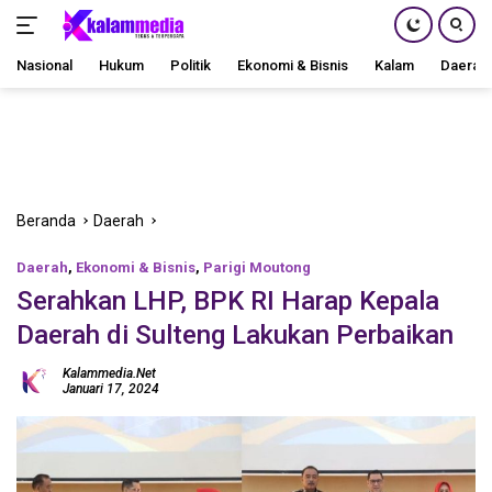
Nasional
Hukum
Politik
Ekonomi & Bisnis
Kalam
Daerah
Langsung
ke
konten
Beranda
Daerah
Daerah
,
Ekonomi & Bisnis
,
Parigi Moutong
Serahkan LHP, BPK RI Harap Kepala
Daerah di Sulteng Lakukan Perbaikan
Kalammedia.net
Januari 17, 2024