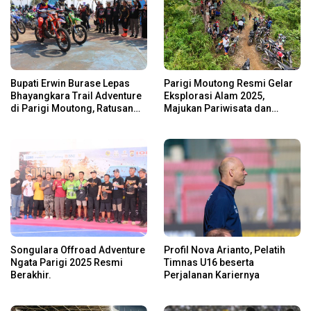
Bupati Erwin Burase Lepas
Parigi Moutong Resmi Gelar
Bhayangkara Trail Adventure
Eksplorasi Alam 2025,
di Parigi Moutong, Ratusan
Majukan Pariwisata dan
Rider Jelajah Alam
Usaha Lokal
Songulara Offroad Adventure
Profil Nova Arianto, Pelatih
Ngata Parigi 2025 Resmi
Timnas U16 beserta
Berakhir.
Perjalanan Kariernya