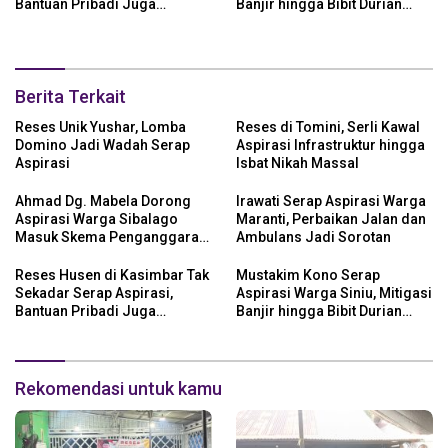
Bantuan Pribadi Juga
Banjir hingga Bibit Durian
Langsung Disalurkan
Jadi Prioritas
Berita Terkait
Reses Unik Yushar, Lomba
Reses di Tomini, Serli Kawal
Domino Jadi Wadah Serap
Aspirasi Infrastruktur hingga
Aspirasi
Isbat Nikah Massal
Ahmad Dg. Mabela Dorong
Irawati Serap Aspirasi Warga
Aspirasi Warga Sibalago
Maranti, Perbaikan Jalan dan
Masuk Skema Penganggaran
Ambulans Jadi Sorotan
Daerah
Reses Husen di Kasimbar Tak
Mustakim Kono Serap
Sekadar Serap Aspirasi,
Aspirasi Warga Siniu, Mitigasi
Bantuan Pribadi Juga
Banjir hingga Bibit Durian
Langsung Disalurkan
Jadi Prioritas
Rekomendasi untuk kamu