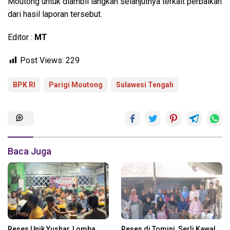
Moutong untuk diambil langkah selanjutnya terkait perbaikan
dari hasil laporan tersebut.
Editor :
MT
Post Views:
229
BPK RI
Parigi Moutong
Sulawesi Tengah
Baca Juga
Reses Unik Yushar, Lomba
Reses di Tomini, Serli Kawal