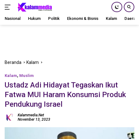
Nasional
Hukum
Politik
Ekonomi & Bisnis
Kalam
Daerah
Langsung
ke
konten
Beranda
Kalam
Kalam
,
Muslim
Ustadz Adi Hidayat Tegaskan Ikut
Fatwa MUI Haram Konsumsi Produk
Pendukung Israel
Kalammedia.net
November 13, 2023