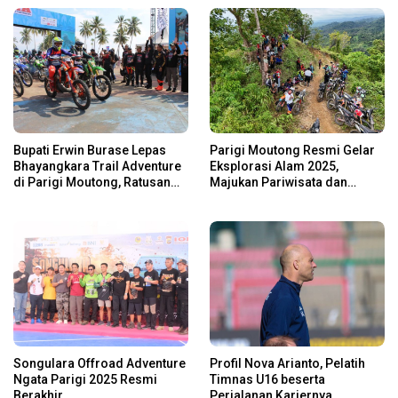
Bupati Erwin Burase Lepas
Parigi Moutong Resmi Gelar
Bhayangkara Trail Adventure
Eksplorasi Alam 2025,
di Parigi Moutong, Ratusan
Majukan Pariwisata dan
Rider Jelajah Alam
Usaha Lokal
Songulara Offroad Adventure
Profil Nova Arianto, Pelatih
Ngata Parigi 2025 Resmi
Timnas U16 beserta
Berakhir.
Perjalanan Kariernya