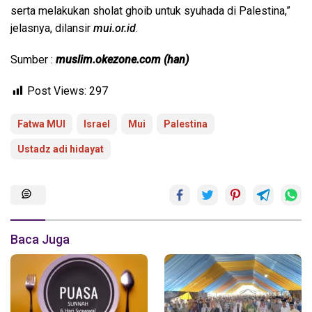
serta melakukan sholat ghoib untuk syuhada di Palestina,”
jelasnya, dilansir
mui.or.id
.
Sumber :
muslim.okezone.com (han)
Post Views:
297
Fatwa MUI
Israel
Mui
Palestina
Ustadz adi hidayat
Baca Juga