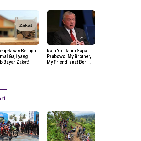
ng Di Amerika
Penjelasan Berapa
Raja Yordania Sapa
mal Gaji yang
Prabowo ‘My Brother,
b Bayar Zakat!
My Friend’ saat Beri
Selamat
rt