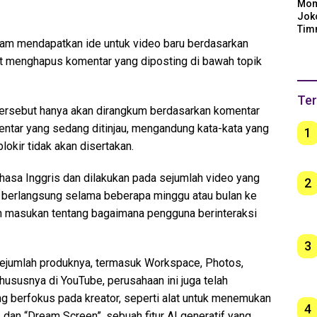
Mom
Jok
Tim
Arge
alam mendapatkan ide untuk video baru berdasarkan
Ber
apat menghapus komentar yang diposting di bawah topik
unt
Ter
ersebut hanya akan dirangkum berdasarkan komentar
mentar yang sedang ditinjau, mengandung kata-kata yang
1
blokir tidak akan disertakan.
hasa Inggris dan dilakukan pada sejumlah video yang
2
an berlangsung selama beberapa minggu atau bulan ke
 masukan tentang bagaimana pengguna berinteraksi
3
sejumlah produknya, termasuk Workspace, Photos,
hususnya di YouTube, perusahaan ini juga telah
ng berfokus pada kreator, seperti alat untuk menemukan
4
, dan “Dream Screen”, sebuah fitur AI generatif yang