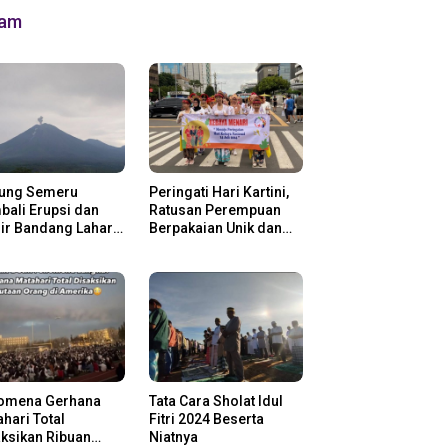
lam
ung Semeru
Peringati Hari Kartini,
ali Erupsi dan
Ratusan Perempuan
ir Bandang Lahar
Berpakaian Unik dan
in
Berkebaya
omena Gerhana
Tata Cara Sholat Idul
hari Total
Fitri 2024 Beserta
ksikan Ribuan
Niatnya