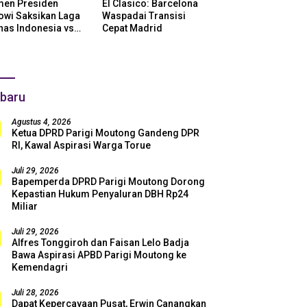
en Presiden
El Clasico: Barcelona
owi Saksikan Laga
Waspadai Transisi
nas Indonesia vs
Cepat Madrid
ntina di SUGBK:
i Dukungan Penuh
uk Skuad Garuda!
baru
Agustus 4, 2026
Ketua DPRD Parigi Moutong Gandeng DPR
RI, Kawal Aspirasi Warga Torue
Juli 29, 2026
Bapemperda DPRD Parigi Moutong Dorong
Kepastian Hukum Penyaluran DBH Rp24
Miliar
Juli 29, 2026
Alfres Tonggiroh dan Faisan Lelo Badja
Bawa Aspirasi APBD Parigi Moutong ke
Kemendagri
Juli 28, 2026
Dapat Kepercayaan Pusat, Erwin Canangkan