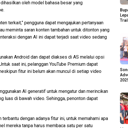
 dihasilkan oleh model bahasa besar yang
be.
Bupa
Lep
Trai
nten terkait,” pengguna dapat mengajukan pertanyaan
Pari
au meminta saran konten tambahan untuk ditonton yang
Ratu
Ala
nteraksi dengan AI ini dapat terjadi saat video sedang
gunakan Android dan dapat diakses di AS melalui opsi
 Untuk saat ini, pelanggan YouTube Premium dapat
Son
 meskipun fitur ini belum akan muncul di setiap video
Adve
2025
nggunakan AI generatif untuk mengatur dan merincikan
ng luas di bawah video. Sehingga, penonton dapat
 terbantu dengan adanya fitur ini, untuk memahami apa
nnel mereka tanpa harus membaca satu per satu