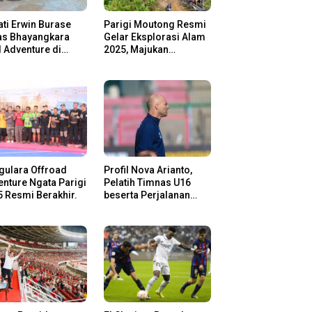
ti Erwin Burase
Parigi Moutong Resmi
as Bhayangkara
Gelar Eksplorasi Alam
l Adventure di
2025, Majukan
gi Moutong,
Pariwisata dan Usaha
san Rider Jelajah
Lokal
m
gulara Offroad
Profil Nova Arianto,
nture Ngata Parigi
Pelatih Timnas U16
 Resmi Berakhir.
beserta Perjalanan
Kariernya