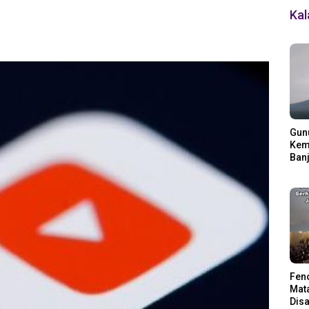
Ka
Gun
Kemb
Banj
Ding
Fen
Mata
Disa