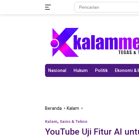
Langsung
ke
konten
Nasional
Hukum
Politik
Ekonomi & 
Beranda
Kalam
Kalam
,
Sains & Tekno
YouTube Uji Fitur AI un