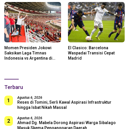
Momen Presiden Jokowi
El Clasico: Barcelona
Saksikan Laga Timnas
Waspadai Transisi Cepat
Indonesia vs Argentina di
Madrid
SUGBK: Beri Dukungan Penuh
untuk Skuad Garuda!
Terbaru
Agustus 6, 2026
1
Reses di Tomini, Serli Kawal Aspirasi Infrastruktur
hingga Isbat Nikah Massal
Agustus 6, 2026
2
Ahmad Dg. Mabela Dorong Aspirasi Warga Sibalago
Masuk Skema Penganggaran Daerah