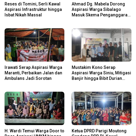
Reses di Tomini, Serli Kawal
Ahmad Dg. Mabela Dorong
Aspirasi Infrastruktur hingga
Aspirasi Warga Sibalago
Isbat Nikah Massal
Masuk Skema Penganggaran
Daerah
Irawati Serap Aspirasi Warga
Mustakim Kono Serap
Maranti, Perbaikan Jalan dan
Aspirasi Warga Siniu, Mitigasi
Ambulans Jadi Sorotan
Banjir hingga Bibit Durian
Jadi Prioritas
H. Wardi Temui Warga Door to
Ketua DPRD Parigi Moutong