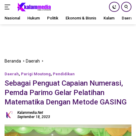
Nasional
Hukum
Politik
Ekonomi & Bisnis
Kalam
Daerah
Langsung
ke
konten
Beranda
Daerah
Daerah
,
Parigi Moutong
,
Pendidikan
Sebagai Penguat Capaian Numerasi,
Pemda Parimo Gelar Pelatihan
Matematika Dengan Metode GASING
Kalammedia.net
September 18, 2023