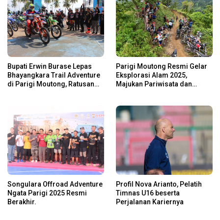
Bupati Erwin Burase Lepas
Parigi Moutong Resmi Gelar
Bhayangkara Trail Adventure
Eksplorasi Alam 2025,
di Parigi Moutong, Ratusan
Majukan Pariwisata dan
Rider Jelajah Alam
Usaha Lokal
Songulara Offroad Adventure
Profil Nova Arianto, Pelatih
Ngata Parigi 2025 Resmi
Timnas U16 beserta
Berakhir.
Perjalanan Kariernya