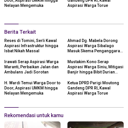
Door, Aspirasi UMKM hingga
Gandeng DPR RI, Kawal
Nelayan Mengemuka
Aspirasi Warga Torue
Berita Terkait
Reses di Tomini, Serli Kawal
Ahmad Dg. Mabela Dorong
Aspirasi Infrastruktur hingga
Aspirasi Warga Sibalago
Isbat Nikah Massal
Masuk Skema Penganggaran
Daerah
Irawati Serap Aspirasi Warga
Mustakim Kono Serap
Maranti, Perbaikan Jalan dan
Aspirasi Warga Siniu, Mitigasi
Ambulans Jadi Sorotan
Banjir hingga Bibit Durian
Jadi Prioritas
H. Wardi Temui Warga Door to
Ketua DPRD Parigi Moutong
Door, Aspirasi UMKM hingga
Gandeng DPR RI, Kawal
Nelayan Mengemuka
Aspirasi Warga Torue
Rekomendasi untuk kamu