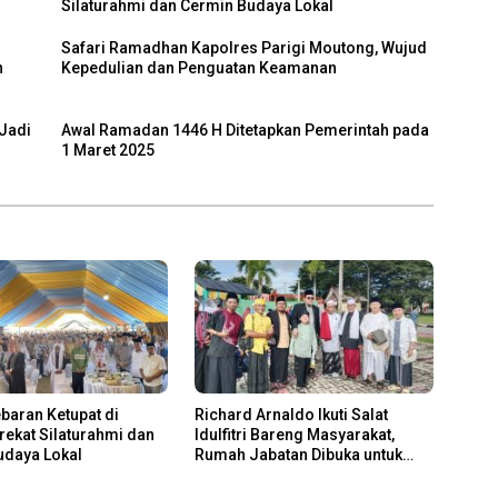
Silaturahmi dan Cermin Budaya Lokal
Safari Ramadhan Kapolres Parigi Moutong, Wujud
n
Kepedulian dan Penguatan Keamanan
Jadi
Awal Ramadan 1446 H Ditetapkan Pemerintah pada
1 Maret 2025
ebaran Ketupat di
Richard Arnaldo Ikuti Salat
erekat Silaturahmi dan
Idulfitri Bareng Masyarakat,
udaya Lokal
Rumah Jabatan Dibuka untuk
Open House