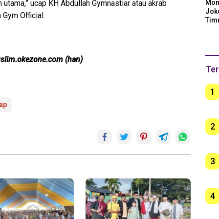
Mom
bih utama,” ucap KH Abdullah Gymnastiar atau akrab
Jok
Gym Official.
Tim
Arge
Ber
unt
muslim.okezone.com (han)
Ter
1
ap
2
3
4