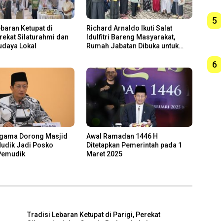
5
ebaran Ketupat di
Richard Arnaldo Ikuti Salat
erekat Silaturahmi dan
Idulfitri Bareng Masyarakat,
udaya Lokal
Rumah Jabatan Dibuka untuk
Open House
6
Agama Dorong Masjid
Awal Ramadan 1446 H
Mudik Jadi Posko
Ditetapkan Pemerintah pada 1
 Pemudik
Maret 2025
Tradisi Lebaran Ketupat di Parigi, Perekat