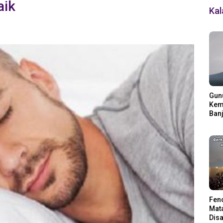
aik
Ka
Gun
Kemb
Banj
Ding
Fen
Mata
Disa