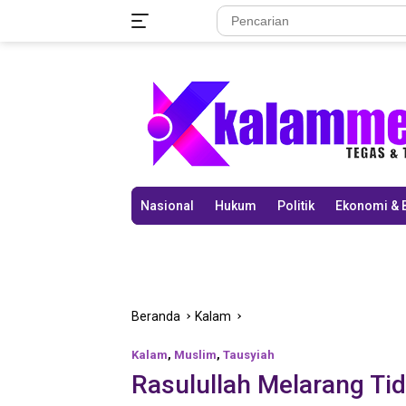
Langsung
ke
konten
Nasional
Hukum
Politik
Ekonomi & 
Beranda
Kalam
Kalam
,
Muslim
,
Tausyiah
Rasulullah Melarang Ti