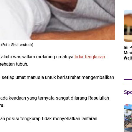
Ora
 (Foto: Shutterstock)
Ini 
Mini
u alaihi wassallam melarang umatnya
tidur tengkurap
.
Waji
esehatan tubuh.
setiap umat manusia untuk beristirahat mengembalikan
Spo
da keadaan yang ternyata sangat dilarang Rasulullah
ya.
ngan posisi tengkurap tidak menyehatkan lantaran