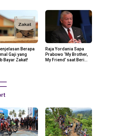
ng Di Amerika
Penjelasan Berapa
Raja Yordania Sapa
mal Gaji yang
Prabowo ‘My Brother,
b Bayar Zakat!
My Friend’ saat Beri
Selamat
rt