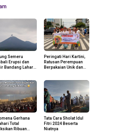
lam
ung Semeru
Peringati Hari Kartini,
ali Erupsi dan
Ratusan Perempuan
ir Bandang Lahar
Berpakaian Unik dan
in
Berkebaya
omena Gerhana
Tata Cara Sholat Idul
hari Total
Fitri 2024 Beserta
ksikan Ribuan
Niatnya