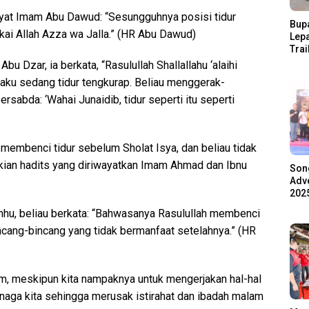
yat Imam Abu Dawud: “Sesungguhnya posisi tidur
Bupa
rkai Allah Azza wa Jalla.” (HR Abu Dawud)
Lep
Trai
Pari
u Dzar, ia berkata, “Rasulullah Shallallahu ‘alaihi
Ratu
 aku sedang tidur tengkurap. Beliau menggerak-
Ala
rsabda: ‘Wahai Junaidib, tidur seperti itu seperti
a membenci tidur sebelum Sholat Isya, dan beliau tidak
kian hadits yang diriwayatkan Imam Ahmad dan Ibnu
Son
Adve
2025
anhu, beliau berkata: “Bahwasanya Rasulullah membenci
ncang-bincang yang tidak bermanfaat setelahnya.” (HR
lam, meskipun kita nampaknya untuk mengerjakan hal-hal
tenaga kita sehingga merusak istirahat dan ibadah malam