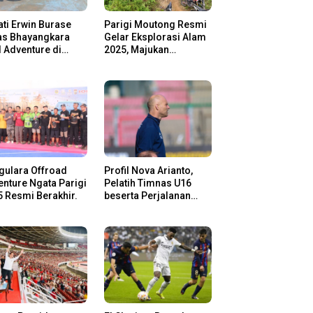
ti Erwin Burase
Parigi Moutong Resmi
as Bhayangkara
Gelar Eksplorasi Alam
l Adventure di
2025, Majukan
gi Moutong,
Pariwisata dan Usaha
san Rider Jelajah
Lokal
m
gulara Offroad
Profil Nova Arianto,
nture Ngata Parigi
Pelatih Timnas U16
 Resmi Berakhir.
beserta Perjalanan
Kariernya