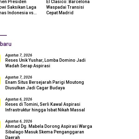
en Presiden
El Clasico: Barcelona
owi Saksikan Laga
Waspadai Transisi
nas Indonesia vs
Cepat Madrid
ntina di SUGBK:
i Dukungan Penuh
uk Skuad Garuda!
baru
Agustus 7, 2026
Reses Unik Yushar, Lomba Domino Jadi
Wadah Serap Aspirasi
Agustus 7, 2026
Enam Situs Bersejarah Parigi Moutong
Diusulkan Jadi Cagar Budaya
Agustus 6, 2026
Reses di Tomini, Serli Kawal Aspirasi
Infrastruktur hingga Isbat Nikah Massal
Agustus 6, 2026
Ahmad Dg. Mabela Dorong Aspirasi Warga
Sibalago Masuk Skema Penganggaran
Daerah