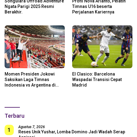
Songulara Offroad Adventure
Profil Nova Arianto, Pelatih
Ngata Parigi 2025 Resmi
Timnas U16 beserta
Berakhir.
Perjalanan Kariernya
Momen Presiden Jokowi
El Clasico: Barcelona
Saksikan Laga Timnas
Waspadai Transisi Cepat
Indonesia vs Argentina di
Madrid
SUGBK: Beri Dukungan Penuh
untuk Skuad Garuda!
Terbaru
Agustus 7, 2026
1
Reses Unik Yushar, Lomba Domino Jadi Wadah Serap