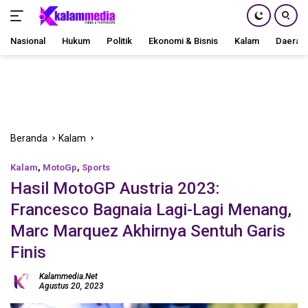
Nasional
Hukum
Politik
Ekonomi & Bisnis
Kalam
Daerah
Langsung
ke
konten
Beranda
Kalam
Kalam
,
MotoGp
,
Sports
Hasil MotoGP Austria 2023:
Francesco Bagnaia Lagi-Lagi Menang,
Marc Marquez Akhirnya Sentuh Garis
Finis
Kalammedia.net
Agustus 20, 2023