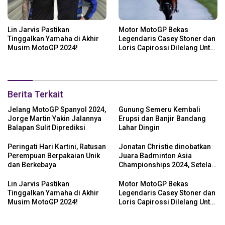
Lin Jarvis Pastikan
Motor MotoGP Bekas
Tinggalkan Yamaha di Akhir
Legendaris Casey Stoner dan
Musim MotoGP 2024!
Loris Capirossi Dilelang Untuk
Publik
Berita Terkait
Jelang MotoGP Spanyol 2024,
Gunung Semeru Kembali
Jorge Martin Yakin Jalannya
Erupsi dan Banjir Bandang
Balapan Sulit Diprediksi
Lahar Dingin
Peringati Hari Kartini, Ratusan
Jonatan Christie dinobatkan
Perempuan Berpakaian Unik
Juara Badminton Asia
dan Berkebaya
Championships 2024, Setelah
Kalahkan Li Shi Feng
Lin Jarvis Pastikan
Motor MotoGP Bekas
Tinggalkan Yamaha di Akhir
Legendaris Casey Stoner dan
Musim MotoGP 2024!
Loris Capirossi Dilelang Untuk
Publik