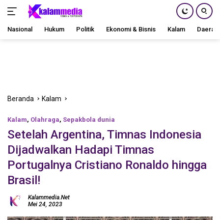
Nasional
Hukum
Politik
Ekonomi & Bisnis
Kalam
Daerah
Langsung
ke
konten
Beranda
Kalam
Kalam
,
Olahraga
,
Sepakbola dunia
Setelah Argentina, Timnas Indonesia
Dijadwalkan Hadapi Timnas
Portugalnya Cristiano Ronaldo hingga
Brasil!
Kalammedia.net
Mei 24, 2023