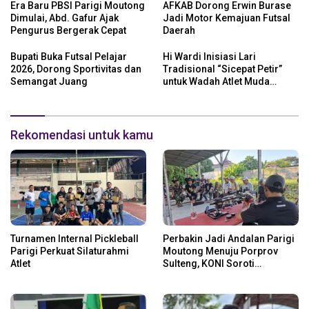
Era Baru PBSI Parigi Moutong
AFKAB Dorong Erwin Burase
Dimulai, Abd. Gafur Ajak
Jadi Motor Kemajuan Futsal
Pengurus Bergerak Cepat
Daerah
Bupati Buka Futsal Pelajar
Hi Wardi Inisiasi Lari
2026, Dorong Sportivitas dan
Tradisional “Sicepat Petir”
Semangat Juang
untuk Wadah Atlet Muda
Parigi Moutong
Rekomendasi untuk kamu
Turnamen Internal Pickleball
Perbakin Jadi Andalan Parigi
Parigi Perkuat Silaturahmi
Moutong Menuju Porprov
Atlet
Sulteng, KONI Soroti
Regenerasi Atlet