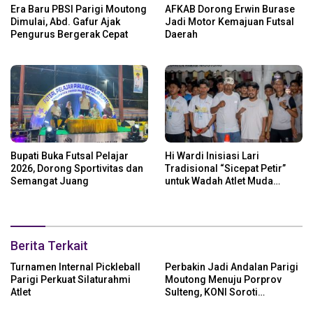
Era Baru PBSI Parigi Moutong
AFKAB Dorong Erwin Burase
Dimulai, Abd. Gafur Ajak
Jadi Motor Kemajuan Futsal
Pengurus Bergerak Cepat
Daerah
Bupati Buka Futsal Pelajar
Hi Wardi Inisiasi Lari
2026, Dorong Sportivitas dan
Tradisional “Sicepat Petir”
Semangat Juang
untuk Wadah Atlet Muda
Parigi Moutong
Berita Terkait
Turnamen Internal Pickleball
Perbakin Jadi Andalan Parigi
Parigi Perkuat Silaturahmi
Moutong Menuju Porprov
Atlet
Sulteng, KONI Soroti
Regenerasi Atlet