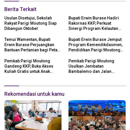
Berita Terkait
Usulan Disetujui, Sekolah
Bupati Erwin Burase Hadiri
Rakyat Parigi Moutong Siap
Rakornas KKP, Perkuat
Dibangun Oktober
Sinergi Program Kelautan
dan Perikanan
Temui Wamentan, Bupati
Bupati Erwin Burase Jemput
Erwin Burase Perjuangkan
Program Kemendikdasmen,
Bantuan Pertanian bagi Petani
Pendidikan Parigi Moutong
Parigi Moutong
Dapat Dukungan Pusat
Pemkab Parigi Moutong
Pemkab Parigi Moutong
Gandeng KKP, Buka Akses
Usulkan Jembatan
Kuliah Gratis untuk Anak
Bambalemo dan Jalan
Nelayan
Strategis ke Pemerintah Pusat
Rekomendasi untuk kamu