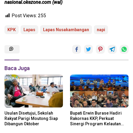
nasional.okezone.com (wal)
Post Views:
255
KPK
Lapas
Lapas Nusakambangan
napi
Baca Juga
Usulan Disetujui, Sekolah
Bupati Erwin Burase Hadiri
Rakyat Parigi Moutong Siap
Rakornas KKP, Perkuat
Dibangun Oktober
Sinergi Program Kelautan
dan Perikanan