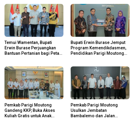
Temui Wamentan, Bupati
Bupati Erwin Burase Jemput
Erwin Burase Perjuangkan
Program Kemendikdasmen,
Bantuan Pertanian bagi Petani
Pendidikan Parigi Moutong
Parigi Moutong
Dapat Dukungan Pusat
Pemkab Parigi Moutong
Pemkab Parigi Moutong
Gandeng KKP, Buka Akses
Usulkan Jembatan
Kuliah Gratis untuk Anak
Bambalemo dan Jalan
Nelayan
Strategis ke Pemerintah Pusat