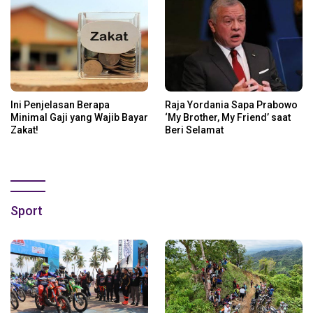
Ini Penjelasan Berapa
Raja Yordania Sapa Prabowo
Minimal Gaji yang Wajib Bayar
‘My Brother, My Friend’ saat
Zakat!
Beri Selamat
Sport