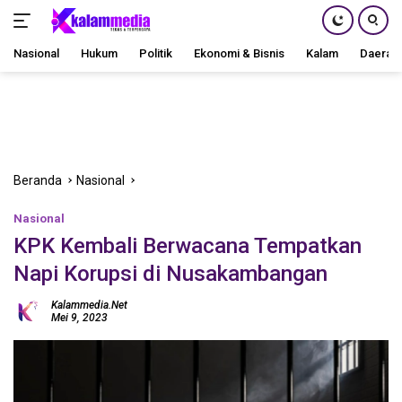
Nasional
Hukum
Politik
Ekonomi & Bisnis
Kalam
Daerah
Langsung
ke
konten
Beranda
Nasional
Nasional
KPK Kembali Berwacana Tempatkan
Napi Korupsi di Nusakambangan
Kalammedia.net
Mei 9, 2023