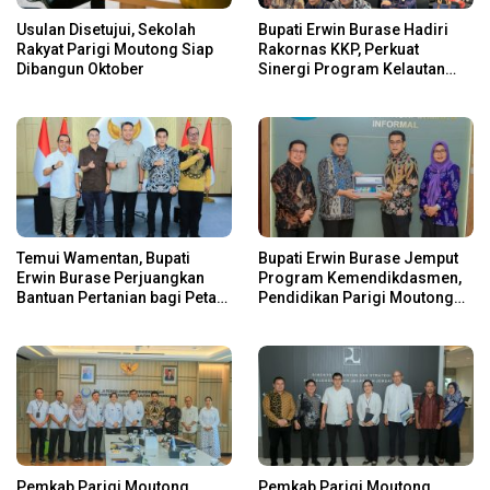
Usulan Disetujui, Sekolah
Bupati Erwin Burase Hadiri
Rakyat Parigi Moutong Siap
Rakornas KKP, Perkuat
Dibangun Oktober
Sinergi Program Kelautan
dan Perikanan
Temui Wamentan, Bupati
Bupati Erwin Burase Jemput
Erwin Burase Perjuangkan
Program Kemendikdasmen,
Bantuan Pertanian bagi Petani
Pendidikan Parigi Moutong
Parigi Moutong
Dapat Dukungan Pusat
Pemkab Parigi Moutong
Pemkab Parigi Moutong