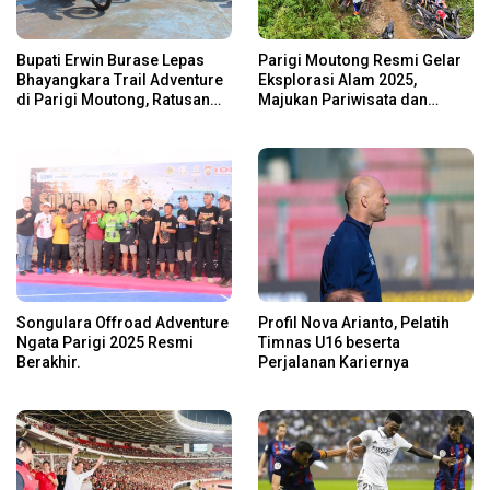
Bupati Erwin Burase Lepas
Parigi Moutong Resmi Gelar
Bhayangkara Trail Adventure
Eksplorasi Alam 2025,
di Parigi Moutong, Ratusan
Majukan Pariwisata dan
Rider Jelajah Alam
Usaha Lokal
Songulara Offroad Adventure
Profil Nova Arianto, Pelatih
Ngata Parigi 2025 Resmi
Timnas U16 beserta
Berakhir.
Perjalanan Kariernya