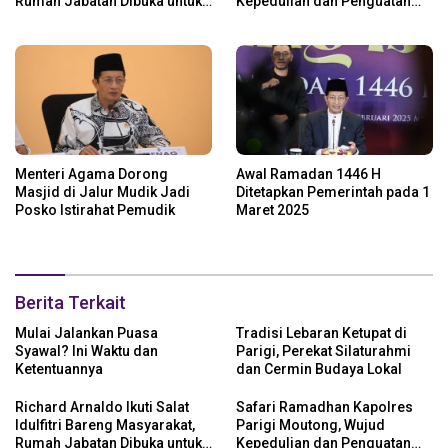
Rumah Jabatan Dibuka untuk
Kepedulian dan Penguatan
Open House
Keamanan
Menteri Agama Dorong
Awal Ramadan 1446 H
Masjid di Jalur Mudik Jadi
Ditetapkan Pemerintah pada 1
Posko Istirahat Pemudik
Maret 2025
Berita Terkait
Mulai Jalankan Puasa
Tradisi Lebaran Ketupat di
Syawal? Ini Waktu dan
Parigi, Perekat Silaturahmi
Ketentuannya
dan Cermin Budaya Lokal
Richard Arnaldo Ikuti Salat
Safari Ramadhan Kapolres
Idulfitri Bareng Masyarakat,
Parigi Moutong, Wujud
Rumah Jabatan Dibuka untuk
Kepedulian dan Penguatan