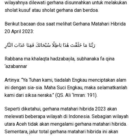
wilayahnya dilewati gerhana disunnahkan untuk melakukan
sholat kusuf atau sholat gerhana dan berdoa.
Berikut bacaan doa saat melihat Gerhana Matahari Hibrida
20 April 2023:
رَبَّنَا مَا خَلَقْتَ هَٰذَا بَاطِلًا سُبْحَانَكَ فَقِنَا عَذَابَ النَّارِ
Rabbana ma khalaqta hadzabaṭila, subhanaka fa qina
‘azabannar
Artinya: “Ya Tuhan kami, tiadalah Engkau menciptakan alam
ini dengan sia-sia. Maha Suci Engkau, maka selamatkanlah
kami dari siksa neraka.” (QS. Ali ‘Imran: 191).
Seperti diketahui, gerhana matahari hibrida 2023 akan
melewati beberapa wilayah di Indonesia. Sebagian wilayah
utara Aceh tidak akan mengalami gerhana matahari hibrida.
Sementara, jalur total gerhana matahari hibrida ini akan