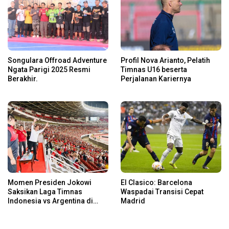
Songulara Offroad Adventure
Profil Nova Arianto, Pelatih
Ngata Parigi 2025 Resmi
Timnas U16 beserta
Berakhir.
Perjalanan Kariernya
Momen Presiden Jokowi
El Clasico: Barcelona
Saksikan Laga Timnas
Waspadai Transisi Cepat
Indonesia vs Argentina di
Madrid
SUGBK: Beri Dukungan Penuh
untuk Skuad Garuda!