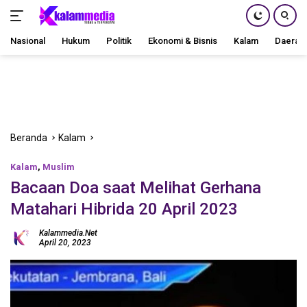
Nasional
Hukum
Politik
Ekonomi & Bisnis
Kalam
Daerah
Langsung
ke
konten
Beranda
Kalam
Kalam
,
Muslim
Bacaan Doa saat Melihat Gerhana
Matahari Hibrida 20 April 2023
Kalammedia.net
April 20, 2023