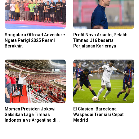
Songulara Offroad Adventure
Profil Nova Arianto, Pelatih
Ngata Parigi 2025 Resmi
Timnas U16 beserta
Berakhir.
Perjalanan Kariernya
Momen Presiden Jokowi
El Clasico: Barcelona
Saksikan Laga Timnas
Waspadai Transisi Cepat
Indonesia vs Argentina di
Madrid
SUGBK: Beri Dukungan Penuh
untuk Skuad Garuda!