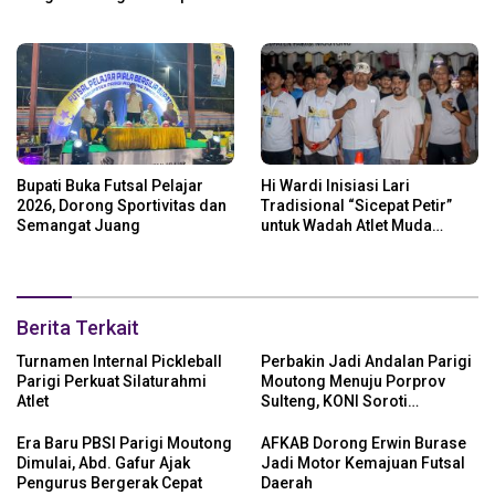
Bupati Buka Futsal Pelajar
Hi Wardi Inisiasi Lari
2026, Dorong Sportivitas dan
Tradisional “Sicepat Petir”
Semangat Juang
untuk Wadah Atlet Muda
Parigi Moutong
Berita Terkait
Turnamen Internal Pickleball
Perbakin Jadi Andalan Parigi
Parigi Perkuat Silaturahmi
Moutong Menuju Porprov
Atlet
Sulteng, KONI Soroti
Regenerasi Atlet
Era Baru PBSI Parigi Moutong
AFKAB Dorong Erwin Burase
Dimulai, Abd. Gafur Ajak
Jadi Motor Kemajuan Futsal
Pengurus Bergerak Cepat
Daerah