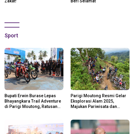
Zakat!
Beri Selamat
Sport
Bupati Erwin Burase Lepas
Parigi Moutong Resmi Gelar
Bhayangkara Trail Adventure
Eksplorasi Alam 2025,
di Parigi Moutong, Ratusan
Majukan Pariwisata dan
Rider Jelajah Alam
Usaha Lokal