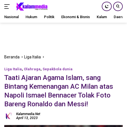
Nasional
Hukum
Politik
Ekonomi & Bisnis
Kalam
Daerah
Langsung
ke
konten
Beranda
Liga Italia
Liga Italia
,
Olahraga
,
Sepakbola dunia
Taati Ajaran Agama Islam, sang
Bintang Kemenangan AC Milan atas
Napoli Ismael Bennacer Tolak Foto
Bareng Ronaldo dan Messi!
Kalammedia.net
April 13, 2023