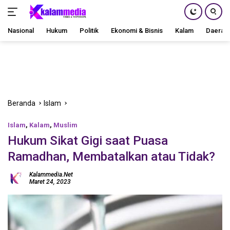
Nasional
Hukum
Politik
Ekonomi & Bisnis
Kalam
Daerah
Langsung
ke
konten
Beranda
Islam
Islam
,
Kalam
,
Muslim
Hukum Sikat Gigi saat Puasa
Ramadhan, Membatalkan atau Tidak?
Kalammedia.net
Maret 24, 2023