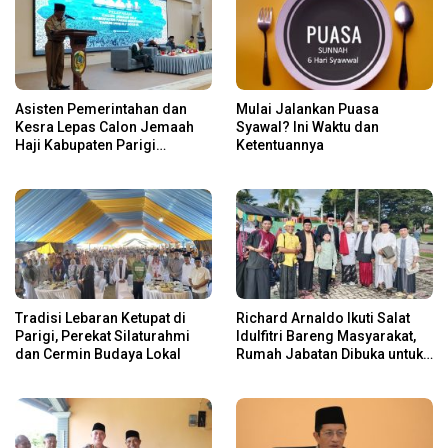
Asisten Pemerintahan dan
Mulai Jalankan Puasa
Kesra Lepas Calon Jemaah
Syawal? Ini Waktu dan
Haji Kabupaten Parigi
Ketentuannya
Moutong Tahun 1446 H/2025
M
Tradisi Lebaran Ketupat di
Richard Arnaldo Ikuti Salat
Parigi, Perekat Silaturahmi
Idulfitri Bareng Masyarakat,
dan Cermin Budaya Lokal
Rumah Jabatan Dibuka untuk
Open House