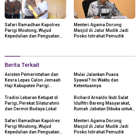
Safari Ramadhan Kapolres
Menteri Agama Dorong
Parigi Moutong, Wujud
Masjid di Jalur Mudik Jadi
Kepedulian dan Penguatan
Posko Istirahat Pemudik
Keamanan
Berita Terkait
Asisten Pemerintahan dan
Mulai Jalankan Puasa
Kesra Lepas Calon Jemaah
Syawal? Ini Waktu dan
Haji Kabupaten Parigi
Ketentuannya
Moutong Tahun 1446 H/2025
M
Tradisi Lebaran Ketupat di
Richard Arnaldo Ikuti Salat
Parigi, Perekat Silaturahmi
Idulfitri Bareng Masyarakat,
dan Cermin Budaya Lokal
Rumah Jabatan Dibuka untuk
Open House
Safari Ramadhan Kapolres
Menteri Agama Dorong
Parigi Moutong, Wujud
Masjid di Jalur Mudik Jadi
Kepedulian dan Penguatan
Posko Istirahat Pemudik
Keamanan