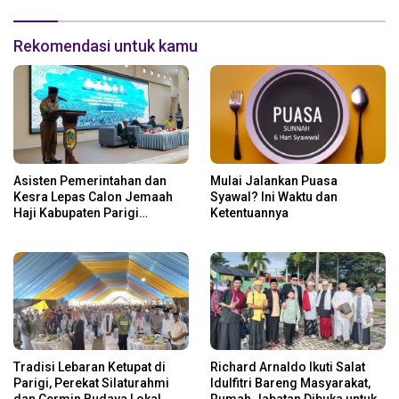
Rekomendasi untuk kamu
Asisten Pemerintahan dan
Mulai Jalankan Puasa
Kesra Lepas Calon Jemaah
Syawal? Ini Waktu dan
Haji Kabupaten Parigi
Ketentuannya
Moutong Tahun 1446 H/2025
M
Tradisi Lebaran Ketupat di
Richard Arnaldo Ikuti Salat
Parigi, Perekat Silaturahmi
Idulfitri Bareng Masyarakat,
dan Cermin Budaya Lokal
Rumah Jabatan Dibuka untuk