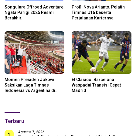
Songulara Offroad Adventure
Profil Nova Arianto, Pelatih
Ngata Parigi 2025 Resmi
Timnas U16 beserta
Berakhir.
Perjalanan Kariernya
Momen Presiden Jokowi
El Clasico: Barcelona
Saksikan Laga Timnas
Waspadai Transisi Cepat
Indonesia vs Argentina di
Madrid
SUGBK: Beri Dukungan Penuh
untuk Skuad Garuda!
Terbaru
Agustus 7, 2026
1