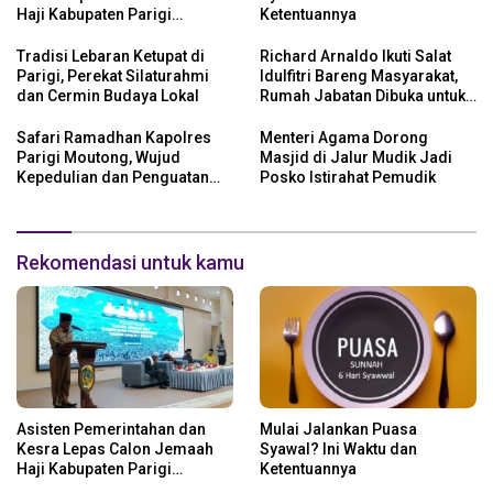
Haji Kabupaten Parigi
Ketentuannya
Moutong Tahun 1446 H/2025
M
Tradisi Lebaran Ketupat di
Richard Arnaldo Ikuti Salat
Parigi, Perekat Silaturahmi
Idulfitri Bareng Masyarakat,
dan Cermin Budaya Lokal
Rumah Jabatan Dibuka untuk
Open House
Safari Ramadhan Kapolres
Menteri Agama Dorong
Parigi Moutong, Wujud
Masjid di Jalur Mudik Jadi
Kepedulian dan Penguatan
Posko Istirahat Pemudik
Keamanan
Rekomendasi untuk kamu
Asisten Pemerintahan dan
Mulai Jalankan Puasa
Kesra Lepas Calon Jemaah
Syawal? Ini Waktu dan
Haji Kabupaten Parigi
Ketentuannya
Moutong Tahun 1446 H/2025