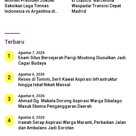
Momen Presiden Jokowi
El Clasico: Barcelona
Saksikan Laga Timnas
Waspadai Transisi Cepat
Indonesia vs Argentina di
Madrid
SUGBK: Beri Dukungan Penuh
untuk Skuad Garuda!
Terbaru
Agustus 7, 2026
1
Enam Situs Bersejarah Parigi Moutong Diusulkan Jadi
Cagar Budaya
Agustus 6, 2026
2
Reses di Tomini, Serli Kawal Aspirasi Infrastruktur
hingga Isbat Nikah Massal
Agustus 6, 2026
3
Ahmad Dg. Mabela Dorong Aspirasi Warga Sibalago
Masuk Skema Penganggaran Daerah
Agustus 6, 2026
4
Irawati Serap Aspirasi Warga Maranti, Perbaikan Jalan
dan Ambulans Jadi Sorotan