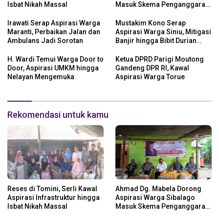
Isbat Nikah Massal
Masuk Skema Penganggaran
Daerah
Irawati Serap Aspirasi Warga
Mustakim Kono Serap
Maranti, Perbaikan Jalan dan
Aspirasi Warga Siniu, Mitigasi
Ambulans Jadi Sorotan
Banjir hingga Bibit Durian
Jadi Prioritas
H. Wardi Temui Warga Door to
Ketua DPRD Parigi Moutong
Door, Aspirasi UMKM hingga
Gandeng DPR RI, Kawal
Nelayan Mengemuka
Aspirasi Warga Torue
Rekomendasi untuk kamu
Reses di Tomini, Serli Kawal
Ahmad Dg. Mabela Dorong
Aspirasi Infrastruktur hingga
Aspirasi Warga Sibalago
Isbat Nikah Massal
Masuk Skema Penganggaran
Daerah