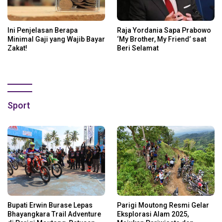
Ini Penjelasan Berapa
Raja Yordania Sapa Prabowo
Minimal Gaji yang Wajib Bayar
‘My Brother, My Friend’ saat
Zakat!
Beri Selamat
Sport
Bupati Erwin Burase Lepas
Parigi Moutong Resmi Gelar
Bhayangkara Trail Adventure
Eksplorasi Alam 2025,