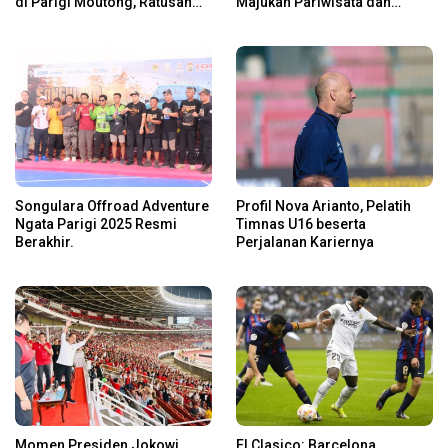
di Parigi Moutong, Ratusan
Majukan Pariwisata dan
Rider Jelajah Alam
Usaha Lokal
Songulara Offroad Adventure
Profil Nova Arianto, Pelatih
Ngata Parigi 2025 Resmi
Timnas U16 beserta
Berakhir.
Perjalanan Kariernya
Momen Presiden Jokowi
El Clasico: Barcelona