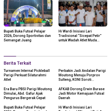
Bupati Buka Futsal Pelajar
Hi Wardi Inisiasi Lari
2026, Dorong Sportivitas dan
Tradisional “Sicepat Petir”
Semangat Juang
untuk Wadah Atlet Muda
Parigi Moutong
Berita Terkait
Turnamen Internal Pickleball
Perbakin Jadi Andalan Parigi
Parigi Perkuat Silaturahmi
Moutong Menuju Porprov
Atlet
Sulteng, KONI Soroti
Regenerasi Atlet
Era Baru PBSI Parigi Moutong
AFKAB Dorong Erwin Burase
Dimulai, Abd. Gafur Ajak
Jadi Motor Kemajuan Futsal
Pengurus Bergerak Cepat
Daerah
Bupati Buka Futsal Pelajar
Hi Wardi Inisiasi Lari