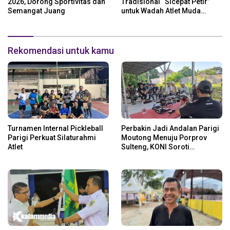
2026, Dorong Sportivitas dan
Tradisional “Sicepat Petir”
Semangat Juang
untuk Wadah Atlet Muda
Parigi Moutong
Rekomendasi untuk kamu
Turnamen Internal Pickleball
Perbakin Jadi Andalan Parigi
Parigi Perkuat Silaturahmi
Moutong Menuju Porprov
Atlet
Sulteng, KONI Soroti
Regenerasi Atlet