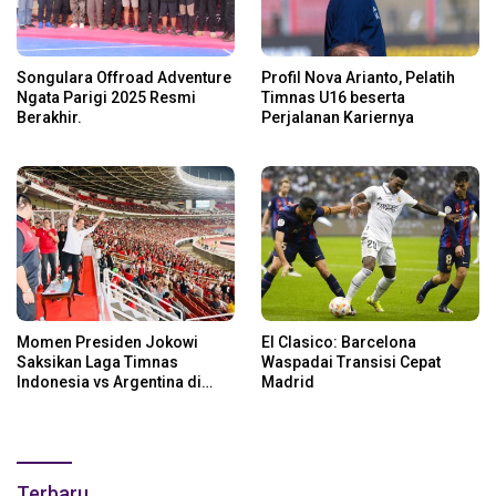
Songulara Offroad Adventure
Profil Nova Arianto, Pelatih
Ngata Parigi 2025 Resmi
Timnas U16 beserta
Berakhir.
Perjalanan Kariernya
Momen Presiden Jokowi
El Clasico: Barcelona
Saksikan Laga Timnas
Waspadai Transisi Cepat
Indonesia vs Argentina di
Madrid
SUGBK: Beri Dukungan Penuh
untuk Skuad Garuda!
Terbaru