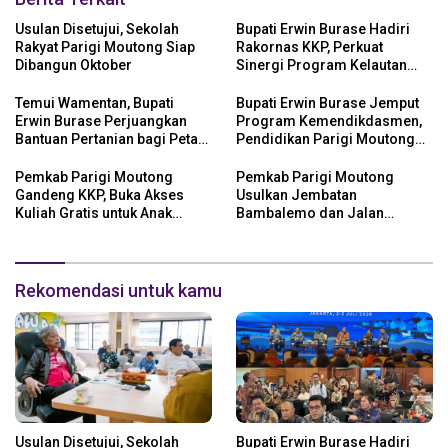
Usulan Disetujui, Sekolah
Bupati Erwin Burase Hadiri
Rakyat Parigi Moutong Siap
Rakornas KKP, Perkuat
Dibangun Oktober
Sinergi Program Kelautan
dan Perikanan
Temui Wamentan, Bupati
Bupati Erwin Burase Jemput
Erwin Burase Perjuangkan
Program Kemendikdasmen,
Bantuan Pertanian bagi Petani
Pendidikan Parigi Moutong
Parigi Moutong
Dapat Dukungan Pusat
Pemkab Parigi Moutong
Pemkab Parigi Moutong
Gandeng KKP, Buka Akses
Usulkan Jembatan
Kuliah Gratis untuk Anak
Bambalemo dan Jalan
Nelayan
Strategis ke Pemerintah Pusat
Rekomendasi untuk kamu
Usulan Disetujui, Sekolah
Bupati Erwin Burase Hadiri