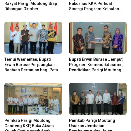
Rakyat Parigi Moutong Siap
Rakornas KKP, Perkuat
Dibangun Oktober
Sinergi Program Kelautan
dan Perikanan
Temui Wamentan, Bupati
Bupati Erwin Burase Jemput
Erwin Burase Perjuangkan
Program Kemendikdasmen,
Bantuan Pertanian bagi Petani
Pendidikan Parigi Moutong
Parigi Moutong
Dapat Dukungan Pusat
Pemkab Parigi Moutong
Pemkab Parigi Moutong
Gandeng KKP, Buka Akses
Usulkan Jembatan