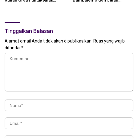
Kuliah Gratis untuk Anak
Bambalemo dan Jalan
Nelayan
Strategis ke Pemerintah Pusat
Tinggalkan Balasan
Alamat email Anda tidak akan dipublikasikan.
Ruas yang wajib
ditandai
*