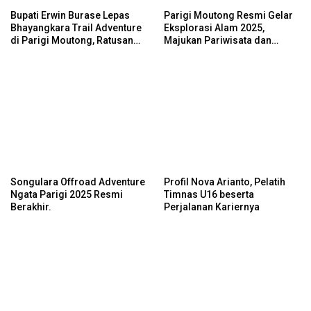
Bupati Erwin Burase Lepas
Parigi Moutong Resmi Gelar
Bhayangkara Trail Adventure
Eksplorasi Alam 2025,
di Parigi Moutong, Ratusan
Majukan Pariwisata dan
Rider Jelajah Alam
Usaha Lokal
Songulara Offroad Adventure
Profil Nova Arianto, Pelatih
Ngata Parigi 2025 Resmi
Timnas U16 beserta
Berakhir.
Perjalanan Kariernya