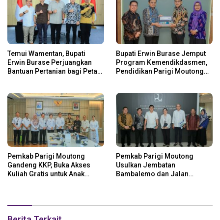
Temui Wamentan, Bupati
Bupati Erwin Burase Jemput
Erwin Burase Perjuangkan
Program Kemendikdasmen,
Bantuan Pertanian bagi Petani
Pendidikan Parigi Moutong
Parigi Moutong
Dapat Dukungan Pusat
Pemkab Parigi Moutong
Pemkab Parigi Moutong
Gandeng KKP, Buka Akses
Usulkan Jembatan
Kuliah Gratis untuk Anak
Bambalemo dan Jalan
Nelayan
Strategis ke Pemerintah Pusat
Berita Terkait