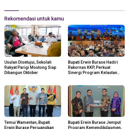
Nelayan
Strategis ke Pemerintah Pusat
Rekomendasi untuk kamu
Usulan Disetujui, Sekolah
Bupati Erwin Burase Hadiri
Rakyat Parigi Moutong Siap
Rakornas KKP, Perkuat
Dibangun Oktober
Sinergi Program Kelautan
dan Perikanan
Temui Wamentan, Bupati
Bupati Erwin Burase Jemput
Erwin Burase Perjuangkan
Program Kemendikdasmen,