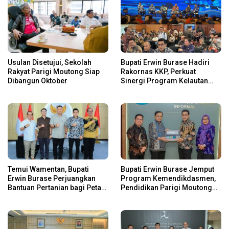
Usulan Disetujui, Sekolah
Bupati Erwin Burase Hadiri
Rakyat Parigi Moutong Siap
Rakornas KKP, Perkuat
Dibangun Oktober
Sinergi Program Kelautan
dan Perikanan
Temui Wamentan, Bupati
Bupati Erwin Burase Jemput
Erwin Burase Perjuangkan
Program Kemendikdasmen,
Bantuan Pertanian bagi Petani
Pendidikan Parigi Moutong
Parigi Moutong
Dapat Dukungan Pusat