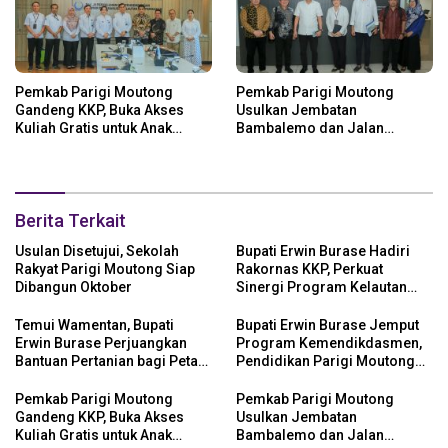
Pemkab Parigi Moutong
Pemkab Parigi Moutong
Gandeng KKP, Buka Akses
Usulkan Jembatan
Kuliah Gratis untuk Anak
Bambalemo dan Jalan
Nelayan
Strategis ke Pemerintah Pusat
Berita Terkait
Usulan Disetujui, Sekolah
Bupati Erwin Burase Hadiri
Rakyat Parigi Moutong Siap
Rakornas KKP, Perkuat
Dibangun Oktober
Sinergi Program Kelautan
dan Perikanan
Temui Wamentan, Bupati
Bupati Erwin Burase Jemput
Erwin Burase Perjuangkan
Program Kemendikdasmen,
Bantuan Pertanian bagi Petani
Pendidikan Parigi Moutong
Parigi Moutong
Dapat Dukungan Pusat
Pemkab Parigi Moutong
Pemkab Parigi Moutong
Gandeng KKP, Buka Akses
Usulkan Jembatan
Kuliah Gratis untuk Anak
Bambalemo dan Jalan