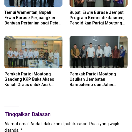
Temui Wamentan, Bupati
Bupati Erwin Burase Jemput
Erwin Burase Perjuangkan
Program Kemendikdasmen,
Bantuan Pertanian bagi Petani
Pendidikan Parigi Moutong
Parigi Moutong
Dapat Dukungan Pusat
Pemkab Parigi Moutong
Pemkab Parigi Moutong
Gandeng KKP, Buka Akses
Usulkan Jembatan
Kuliah Gratis untuk Anak
Bambalemo dan Jalan
Nelayan
Strategis ke Pemerintah Pusat
Tinggalkan Balasan
Alamat email Anda tidak akan dipublikasikan.
Ruas yang wajib
ditandai
*