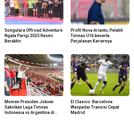
Songulara Offroad Adventure
Profil Nova Arianto, Pelatih
Ngata Parigi 2025 Resmi
Timnas U16 beserta
Berakhir.
Perjalanan Kariernya
Momen Presiden Jokowi
El Clasico: Barcelona
Saksikan Laga Timnas
Waspadai Transisi Cepat
Indonesia vs Argentina di
Madrid
SUGBK: Beri Dukungan Penuh
untuk Skuad Garuda!