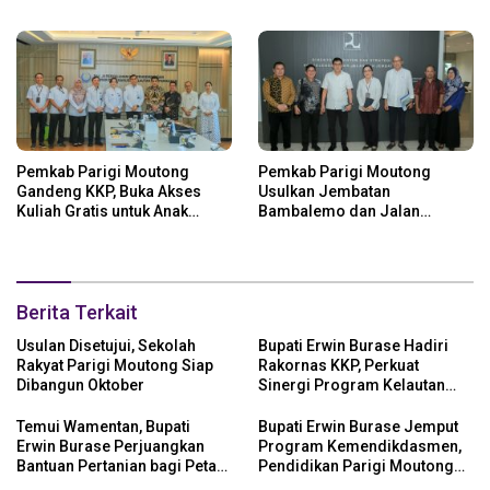
Parigi Moutong
Dapat Dukungan Pusat
Pemkab Parigi Moutong
Pemkab Parigi Moutong
Gandeng KKP, Buka Akses
Usulkan Jembatan
Kuliah Gratis untuk Anak
Bambalemo dan Jalan
Nelayan
Strategis ke Pemerintah Pusat
Berita Terkait
Usulan Disetujui, Sekolah
Bupati Erwin Burase Hadiri
Rakyat Parigi Moutong Siap
Rakornas KKP, Perkuat
Dibangun Oktober
Sinergi Program Kelautan
dan Perikanan
Temui Wamentan, Bupati
Bupati Erwin Burase Jemput
Erwin Burase Perjuangkan
Program Kemendikdasmen,
Bantuan Pertanian bagi Petani
Pendidikan Parigi Moutong
Parigi Moutong
Dapat Dukungan Pusat