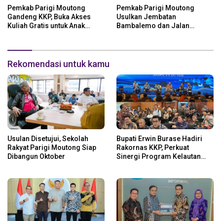
Pemkab Parigi Moutong
Pemkab Parigi Moutong
Gandeng KKP, Buka Akses
Usulkan Jembatan
Kuliah Gratis untuk Anak
Bambalemo dan Jalan
Nelayan
Strategis ke Pemerintah Pusat
Rekomendasi untuk kamu
Usulan Disetujui, Sekolah
Bupati Erwin Burase Hadiri
Rakyat Parigi Moutong Siap
Rakornas KKP, Perkuat
Dibangun Oktober
Sinergi Program Kelautan
dan Perikanan