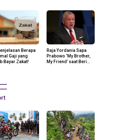
ng Di Amerika
Penjelasan Berapa
Raja Yordania Sapa
mal Gaji yang
Prabowo ‘My Brother,
b Bayar Zakat!
My Friend’ saat Beri
Selamat
rt