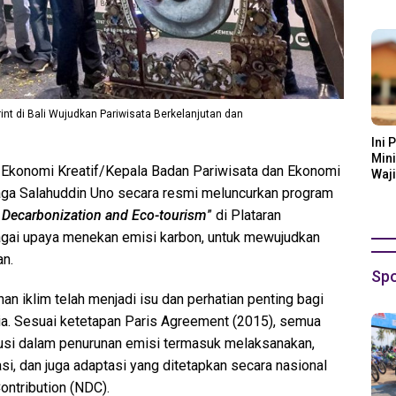
Ora
nt di Bali Wujudkan Pariwisata Berkelanjutan dan
Ini 
Mini
 Ekonomi Kreatif/Kepala Badan Pariwisata dan Ekonomi
Waji
iaga Salahuddin Uno secara resmi meluncurkan program
 Decarbonization and Eco-tourism
” di Plataran
agai upaya menekan emisi karbon, untuk mewujudkan
an.
Spo
 iklim telah menjadi isu dan perhatian penting bagi
ia. Sesuai ketetapan Paris Agreement (2015), semua
busi dalam penurunan emisi termasuk melaksanakan,
i, dan juga adaptasi yang ditetapkan secara nasional
ontribution (NDC).