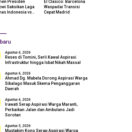
en Presiden
El Clasico: Barcelona
owi Saksikan Laga
Waspadai Transisi
nas Indonesia vs
Cepat Madrid
ntina di SUGBK:
i Dukungan Penuh
uk Skuad Garuda!
baru
Agustus 6, 2026
Reses di Tomini, Serli Kawal Aspirasi
Infrastruktur hingga Isbat Nikah Massal
Agustus 6, 2026
Ahmad Dg. Mabela Dorong Aspirasi Warga
Sibalago Masuk Skema Penganggaran
Daerah
Agustus 6, 2026
Irawati Serap Aspirasi Warga Maranti,
Perbaikan Jalan dan Ambulans Jadi
Sorotan
Agustus 5, 2026
Mustakim Kono Serap Aspirasi Warga