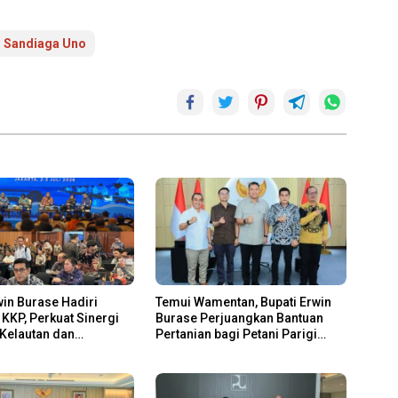
Sandiaga Uno
win Burase Hadiri
Temui Wamentan, Bupati Erwin
KKP, Perkuat Sinergi
Burase Perjuangkan Bantuan
Kelautan dan
Pertanian bagi Petani Parigi
n
Moutong