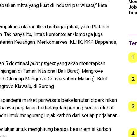
Mom
tkan mitra yang kuat di industri pariwisata,” kata
Jok
Tim
Arge
Ber
upakan kolabor-Aksi berbagai pihak, yaitu Plataran
unt
n. Tak hanya itu, lintas kementerian/lembaga juga
enterian Keuangan, Menkomarves, KLHK, KKP, Bappenas,
Ter
1
dan 5 destinasi
pilot project
yang akan menerapkan
enjangan di Taman Nasional Bali Barat); Mangrove
2
a di Clungup Mangrove Conservation-Malang); Bukit
grove Klawalu, di Sorong.
apandemi market pariwisata berkelanjutan diperkirakan
3
ahwa perjalanan berkelanjutan penting secara global.
 untuk mengurangi jejak karbon dari setiap perjalanan.
erlukan untuk menghitung berapa besar emisi karbon
4
sata.