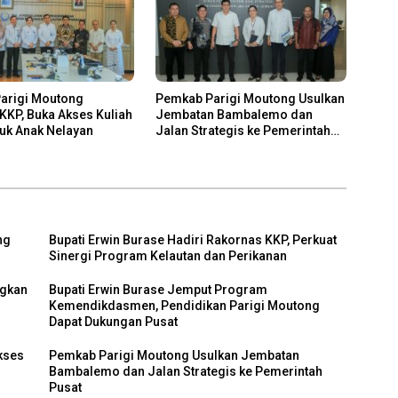
arigi Moutong
Pemkab Parigi Moutong Usulkan
KP, Buka Akses Kuliah
Jembatan Bambalemo dan
tuk Anak Nelayan
Jalan Strategis ke Pemerintah
Pusat
ng
Bupati Erwin Burase Hadiri Rakornas KKP, Perkuat
Sinergi Program Kelautan dan Perikanan
ngkan
Bupati Erwin Burase Jemput Program
Kemendikdasmen, Pendidikan Parigi Moutong
Dapat Dukungan Pusat
kses
Pemkab Parigi Moutong Usulkan Jembatan
Bambalemo dan Jalan Strategis ke Pemerintah
Pusat