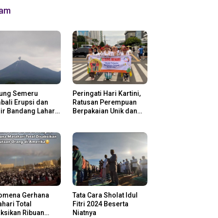
lam
ung Semeru
Peringati Hari Kartini,
ali Erupsi dan
Ratusan Perempuan
ir Bandang Lahar
Berpakaian Unik dan
in
Berkebaya
omena Gerhana
Tata Cara Sholat Idul
hari Total
Fitri 2024 Beserta
ksikan Ribuan
Niatnya