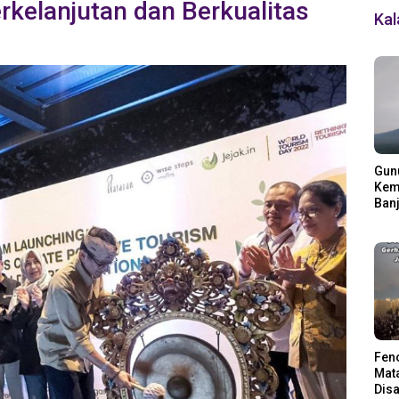
rkelanjutan dan Berkualitas
Ka
Gun
Kemb
Banj
Ding
Fen
Mata
Disa