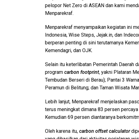
pelopor Net Zero di ASEAN dan kami mendapa
Menparekraf.
Menparekraf menyampaikan kegiatan ini mer
Indonesia, Wise Steps, Jejak.in, dan Indeco
berperan penting di sini terutamanya Kem
Kemendagri, dan OJK.
Selain itu keterlibatan Pemerintah Daerah 
program
carbon footprint
, yakni Plataran M
Tembudan Berseri di Berau); Pantai 3 Warn
Peramun di Belitung; dan Taman Wisata Man
Lebih lanjut, Menparekraf menjelaskan pasc
terus meningkat dimana 83 persen percaya b
Kemudian 69 persen diantaranya berkomitmen
Oleh karena itu,
carbon offset calculator
dip
yang dihasilkan dari aktivitas perjalanan wi