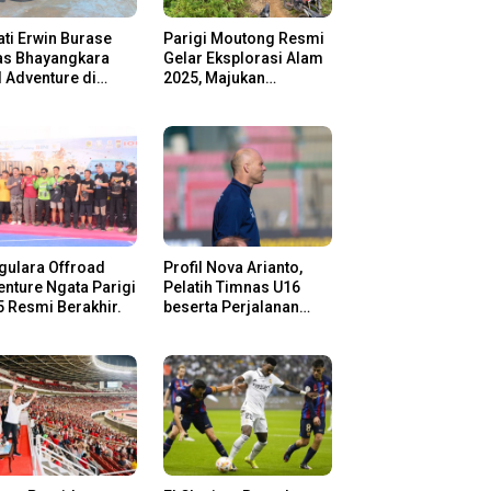
ti Erwin Burase
Parigi Moutong Resmi
as Bhayangkara
Gelar Eksplorasi Alam
l Adventure di
2025, Majukan
gi Moutong,
Pariwisata dan Usaha
san Rider Jelajah
Lokal
m
gulara Offroad
Profil Nova Arianto,
nture Ngata Parigi
Pelatih Timnas U16
 Resmi Berakhir.
beserta Perjalanan
Kariernya