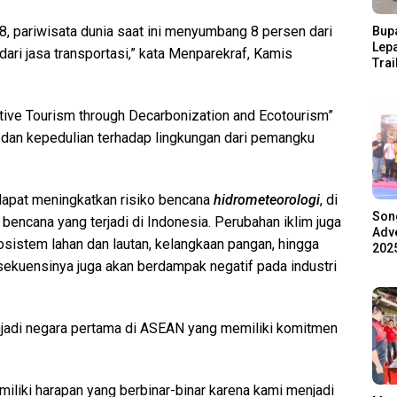
8, pariwisata dunia saat ini menyumbang 8 persen dari
Bupa
Lep
ari jasa transportasi,” kata Menparekraf, Kamis
Trai
Pari
Ratu
Ala
ive Tourism through Decarbonization and Ecotourism”
n dan kepedulian terhadap lingkungan dari pemangku
 dapat meningkatkan risiko bencana
hidrometeorologi
, di
Son
 bencana yang terjadi di Indonesia. Perubahan iklim juga
Adve
osistem lahan dan lautan, kelangkaan pangan, hingga
2025
sekuensinya juga akan berdampak negatif pada industri
adi negara pertama di ASEAN yang memiliki komitmen
emiliki harapan yang berbinar-binar karena kami menjadi