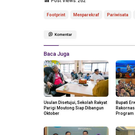
Post Views:
262
Footprint
Menparekraf
Pariwisata
Komentar
Baca Juga
Usulan Disetujui, Sekolah Rakyat
Bupati Er
Parigi Moutong Siap Dibangun
Rakornas 
Oktober
Program 
Perikana