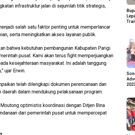
n infrastruktur jalan di sejumlah titik strategis,
Bupa
Lep
Trai
enjadi salah satu faktor penting untuk memperlancar
Pari
Ratu
anian, serta meningkatkan akses layanan publik.
Ala
tikan bahwa kebutuhan pembangunan Kabupaten Parigi
erintah pusat. Kami akan terus fight memperjuangkan
da kesejahteraan masyarakat. Ini adalah tanggung
 ujar Erwin.
Son
Adve
mpaikan telah dilengkapi dokumen perencanaan dan
2025
an daerah dalam mendukung pelaksanaan program.
i Moutong optimistis koordinasi dengan Ditjen Bina
danaan dari pemerintah pusat untuk mempercepat
g