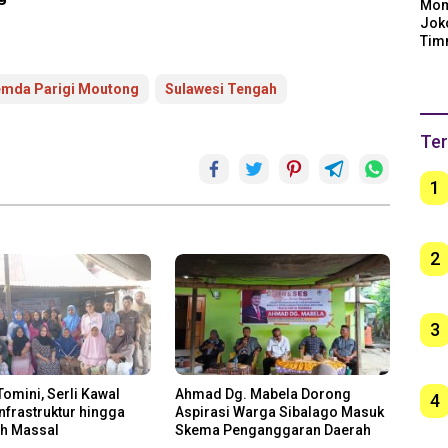
Mom
Jok
Tim
Arge
Ber
mda Parigi Moutong
Sulawesi Tengah
unt
Ter
1
2
3
Tomini, Serli Kawal
Ahmad Dg. Mabela Dorong
4
Infrastruktur hingga
Aspirasi Warga Sibalago Masuk
ah Massal
Skema Penganggaran Daerah