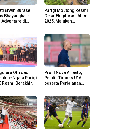
ti Erwin Burase
Parigi Moutong Resmi
as Bhayangkara
Gelar Eksplorasi Alam
l Adventure di
2025, Majukan
gi Moutong,
Pariwisata dan Usaha
san Rider Jelajah
Lokal
m
gulara Offroad
Profil Nova Arianto,
nture Ngata Parigi
Pelatih Timnas U16
 Resmi Berakhir.
beserta Perjalanan
Kariernya