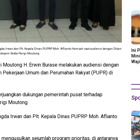
Ora
ngda Irwan dan Plt. Kepala Dinas PUPRP Moh. Aflianto Hamzah saat audiensi dengan Ditjen
Ini 
Prokopim Setda Parigi Moutong
Mini
Waji
gi Moutong H. Erwin Burase melakukan audiensi dengan
an Pekerjaan Umum dan Perumahan Rakyat (PUPR) di
rjuangkan dukungan pemerintah pusat terhadap
Spo
rigi Moutong.
ngda Irwan dan Plt. Kepala Dinas PUPRP Moh. Aflianto
 mengusulkan sejumlah program prioritas, di antaranya