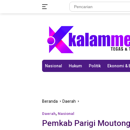
Langsung
ke
konten
Nasional
Hukum
Politik
Ekonomi & 
Beranda
Daerah
Daerah
,
Nasional
Pemkab Parigi Mouton