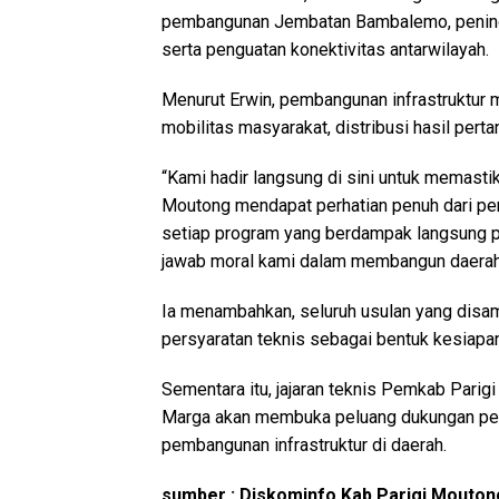
pembangunan Jembatan Bambalemo, peningkata
serta penguatan konektivitas antarwilayah.
Menurut Erwin, pembangunan infrastruktur m
mobilitas masyarakat, distribusi hasil pert
“Kami hadir langsung di sini untuk memas
Moutong mendapat perhatian penuh dari pem
setiap program yang berdampak langsung pa
jawab moral kami dalam membangun daerah,”
Ia menambahkan, seluruh usulan yang disa
persyaratan teknis sebagai bentuk kesiap
Sementara itu, jajaran teknis Pemkab Parig
Marga akan membuka peluang dukungan pen
pembangunan infrastruktur di daerah.
sumber : Diskominfo Kab Parigi Mouton