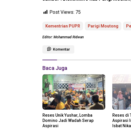
Post Views:
75
Kementrian PUPR
Parigi Moutong
Pe
Editor: Mohammad Ridwan
Komentar
Baca Juga
Reses Unik Yushar, Lomba
Reses di 
Domino Jadi Wadah Serap
Aspirasi 
Aspirasi
Isbat Nik