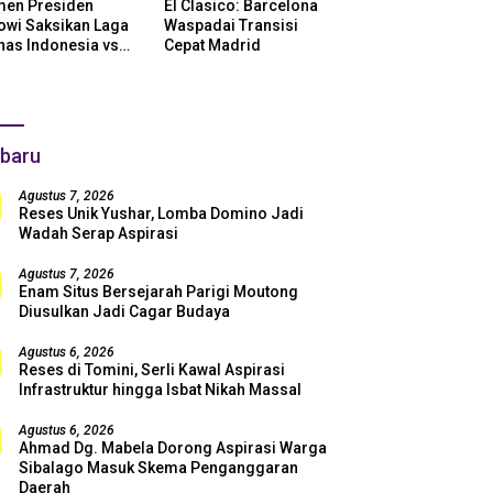
en Presiden
El Clasico: Barcelona
owi Saksikan Laga
Waspadai Transisi
nas Indonesia vs
Cepat Madrid
ntina di SUGBK:
i Dukungan Penuh
uk Skuad Garuda!
baru
Agustus 7, 2026
Reses Unik Yushar, Lomba Domino Jadi
Wadah Serap Aspirasi
Agustus 7, 2026
Enam Situs Bersejarah Parigi Moutong
Diusulkan Jadi Cagar Budaya
Agustus 6, 2026
Reses di Tomini, Serli Kawal Aspirasi
Infrastruktur hingga Isbat Nikah Massal
Agustus 6, 2026
Ahmad Dg. Mabela Dorong Aspirasi Warga
Sibalago Masuk Skema Penganggaran
Daerah