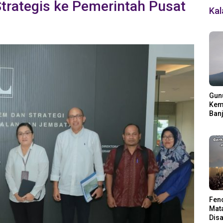
trategis ke Pemerintah Pusat
Ka
Gun
Kemb
Banj
Ding
Fen
Mata
Disa