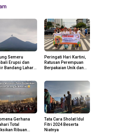
lam
ung Semeru
Peringati Hari Kartini,
ali Erupsi dan
Ratusan Perempuan
ir Bandang Lahar
Berpakaian Unik dan
in
Berkebaya
omena Gerhana
Tata Cara Sholat Idul
hari Total
Fitri 2024 Beserta
ksikan Ribuan
Niatnya