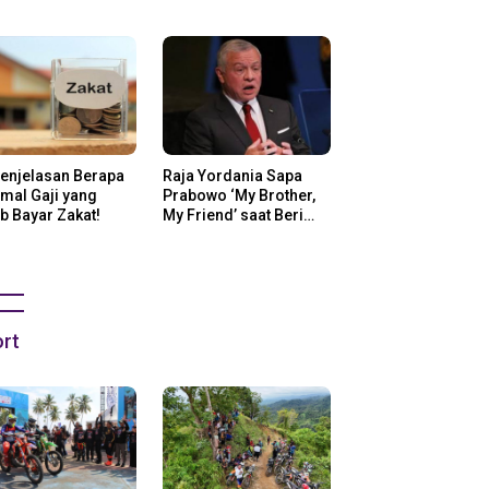
ng Di Amerika
Penjelasan Berapa
Raja Yordania Sapa
mal Gaji yang
Prabowo ‘My Brother,
b Bayar Zakat!
My Friend’ saat Beri
Selamat
rt