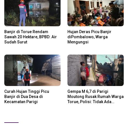
Banjir di Torue Rendam
Hujan Deras Picu Banjir
Sawah 20 Hektare, BPBD: Air
diPombalowo, Warga
Sudah Surut
Mengungsi
Curah Hujan Tinggi Picu
Gempa M 6,7 di Parigi
Banjir di Dua Desa di
Moutong Rusak Rumah Warga
Kecamatan Parigi
Torue, Polisi: Tidak Ada
Korban Jiwa