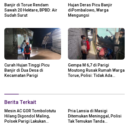
Banjir di Torue Rendam
Hujan Deras Picu Banjir
Sawah 20 Hektare, BPBD: Air
diPombalowo, Warga
Sudah Surut
Mengungsi
Curah Hujan Tinggi Picu
Gempa M 6,7 di Parigi
Banjir di Dua Desa di
Moutong Rusak Rumah Warga
Kecamatan Parigi
Torue, Polisi: Tidak Ada
Korban Jiwa
Berita Terkait
Mesin AC GOR Tombolotutu
Pria Lansia di Masigi
Hilang Digondol Maling,
Ditemukan Meninggal, Polisi
Polsek Parigi Lakukan
Tak Temukan Tanda
Penyelidikan
Kekerasan