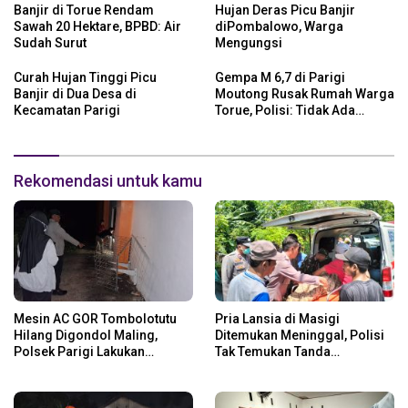
Banjir di Torue Rendam
Hujan Deras Picu Banjir
Sawah 20 Hektare, BPBD: Air
diPombalowo, Warga
Sudah Surut
Mengungsi
Curah Hujan Tinggi Picu
Gempa M 6,7 di Parigi
Banjir di Dua Desa di
Moutong Rusak Rumah Warga
Kecamatan Parigi
Torue, Polisi: Tidak Ada
Korban Jiwa
Rekomendasi untuk kamu
Mesin AC GOR Tombolotutu
Pria Lansia di Masigi
Hilang Digondol Maling,
Ditemukan Meninggal, Polisi
Polsek Parigi Lakukan
Tak Temukan Tanda
Penyelidikan
Kekerasan