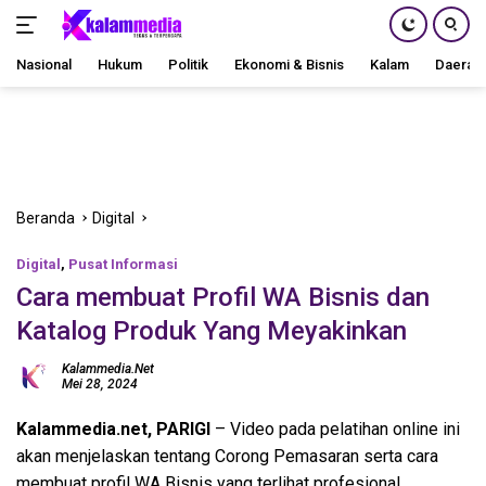
Nasional
Hukum
Politik
Ekonomi & Bisnis
Kalam
Daerah
Langsung
ke
konten
Beranda
Digital
Digital
,
Pusat Informasi
Cara membuat Profil WA Bisnis dan
Katalog Produk Yang Meyakinkan
Kalammedia.net
Mei 28, 2024
Kalammedia.net, PARIGI
– Video pada pelatihan online ini
akan menjelaskan tentang Corong Pemasaran serta cara
membuat profil WA Bisnis yang terlihat profesional.