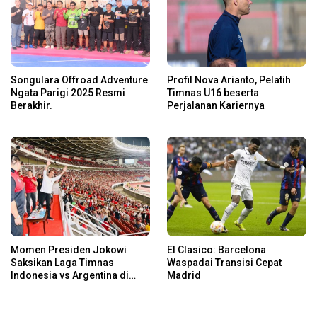
Songulara Offroad Adventure
Profil Nova Arianto, Pelatih
Ngata Parigi 2025 Resmi
Timnas U16 beserta
Berakhir.
Perjalanan Kariernya
Momen Presiden Jokowi
El Clasico: Barcelona
Saksikan Laga Timnas
Waspadai Transisi Cepat
Indonesia vs Argentina di
Madrid
SUGBK: Beri Dukungan Penuh
untuk Skuad Garuda!