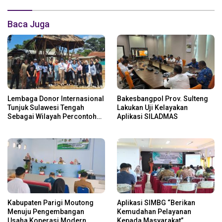
Baca Juga
Lembaga Donor Internasional
Bakesbangpol Prov. Sulteng
Tunjuk Sulawesi Tengah
Lakukan Uji Kelayakan
Sebagai Wilayah Percontohan
Aplikasi SILADMAS
Desa Mandiri Digital
Kabupaten Parigi Moutong
Aplikasi SIMBG “Berikan
Menuju Pengembangan
Kemudahan Pelayanan
Usaha Koperasi Modern
Kepada Masyarakat”