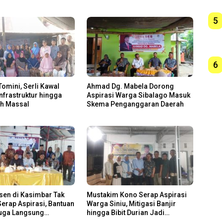
5
6
Tomini, Serli Kawal
Ahmad Dg. Mabela Dorong
Infrastruktur hingga
Aspirasi Warga Sibalago Masuk
ah Massal
Skema Penganggaran Daerah
sen di Kasimbar Tak
Mustakim Kono Serap Aspirasi
erap Aspirasi, Bantuan
Warga Siniu, Mitigasi Banjir
Juga Langsung
hingga Bibit Durian Jadi
n
Prioritas