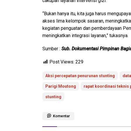
cakupan layanan intervensi gizi.
“Bukan hanya itu, kita juga harus mengupa
akses lima kelompok sasaran, meningkatka
kegiatan penguatan dan pemberdayaan Pem
meningkatkan integrasi layanan,” tukasnya.
Sumber :
Sub. Dokumentasi Pimpinan Bagi
Post Views:
229
Aksi percepatan penurunan stunting
data
Parigi Moutong
rapat koordinasi teknis
stunting
Komentar