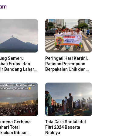
lam
ung Semeru
Peringati Hari Kartini,
ali Erupsi dan
Ratusan Perempuan
ir Bandang Lahar
Berpakaian Unik dan
in
Berkebaya
omena Gerhana
Tata Cara Sholat Idul
hari Total
Fitri 2024 Beserta
ksikan Ribuan
Niatnya