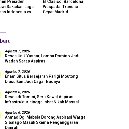
en Presiden
El Clasico: Barcelona
owi Saksikan Laga
Waspadai Transisi
nas Indonesia vs
Cepat Madrid
ntina di SUGBK:
i Dukungan Penuh
uk Skuad Garuda!
baru
Agustus 7, 2026
Reses Unik Yushar, Lomba Domino Jadi
Wadah Serap Aspirasi
Agustus 7, 2026
Enam Situs Bersejarah Parigi Moutong
Diusulkan Jadi Cagar Budaya
Agustus 6, 2026
Reses di Tomini, Serli Kawal Aspirasi
Infrastruktur hingga Isbat Nikah Massal
Agustus 6, 2026
Ahmad Dg. Mabela Dorong Aspirasi Warga
Sibalago Masuk Skema Penganggaran
Daerah