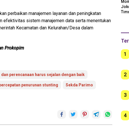
Mom
Jok
Tim
yakan perbaikan manajemen layanan dan peningkatan
Arge
n efektivitas sistem manajemen data serta menentukan
Ber
unt
erintah Kecamatan dan Kelurahan/Desa dalam
Ter
an Prokopim
1
2
 dan perencanaan harus sejalan dengan baik
 percepatan penurunan stunting
Sekda Parimo
3
4