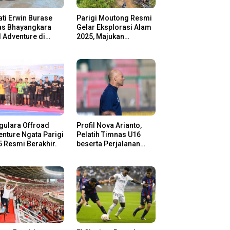
ti Erwin Burase
Parigi Moutong Resmi
as Bhayangkara
Gelar Eksplorasi Alam
l Adventure di
2025, Majukan
gi Moutong,
Pariwisata dan Usaha
san Rider Jelajah
Lokal
m
gulara Offroad
Profil Nova Arianto,
nture Ngata Parigi
Pelatih Timnas U16
 Resmi Berakhir.
beserta Perjalanan
Kariernya