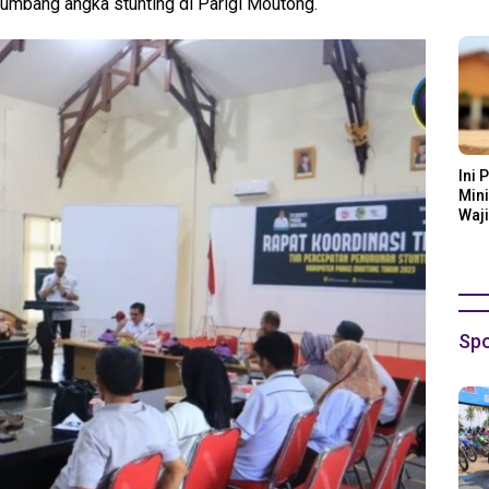
mbang angka stunting di Parigi Moutong.
Ora
Ini 
Mini
Waji
Spo