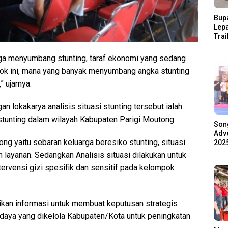
Bupa
Lep
Trai
Pari
Ratu
uga menyumbang stunting, taraf ekonomi yang sedang
Ala
pok ini, mana yang banyak menyumbang angka stunting
” ujarnya.
n lokakarya analisis situasi stunting tersebut ialah
stunting dalam wilayah Kabupaten Parigi Moutong.
Son
Adve
ong yaitu sebaran keluarga beresiko stunting, situasi
2025
layanan. Sedangkan Analisis situasi dilakukan untuk
ervensi gizi spesifik dan sensitif pada kelompok
rikan informasi untuk membuat keputusan strategis
daya yang dikelola Kabupaten/Kota untuk peningkatan