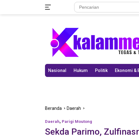
Langsung
ke
konten
Nasional
Hukum
Politik
Ekonomi & 
Beranda
Daerah
Daerah
,
Parigi Moutong
Sekda Parimo, Zulfinas