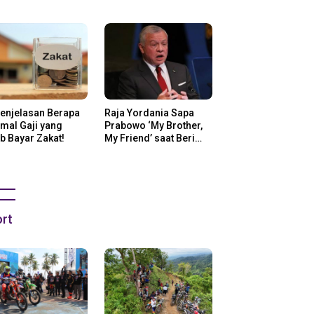
ng Di Amerika
Penjelasan Berapa
Raja Yordania Sapa
mal Gaji yang
Prabowo ‘My Brother,
b Bayar Zakat!
My Friend’ saat Beri
Selamat
rt