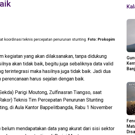
aik
Ka
at koordinasi teknis percepatan penurunan stunting.
Foto: Prokopim
 kegiatan yang akan dilaksanakan, tanpa didukung
Gun
lnya akan tidak baik, begitu juga sebaliknya data valid
Kemb
Banj
 terintegrasi maka hasilnya juga tidak baik. Jadi dua
Ding
an perencanaan harus sejalan dengan baik.
Sekda) Parigi Moutong, Zulfinasran Tiangso, saat
akor) Teknis Tim Percepatan Penurunan Stunting
nting, di Aula Kantor Bappelitbangda, Rabu 1 November
Fen
Mata
belum mendapatakan data yang akurat dari sisi sektor
Disa