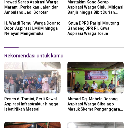
Irawati Serap Aspirasi Warga
Mustakim Kono Serap
Maranti, Perbaikan Jalan dan
Aspirasi Warga Siniu, Mitigasi
Ambulans Jadi Sorotan
Banjir hingga Bibit Durian
Jadi Prioritas
H. Wardi Temui Warga Door to
Ketua DPRD Parigi Moutong
Door, Aspirasi UMKM hingga
Gandeng DPR RI, Kawal
Nelayan Mengemuka
Aspirasi Warga Torue
Rekomendasi untuk kamu
Reses di Tomini, Serli Kawal
Ahmad Dg. Mabela Dorong
Aspirasi Infrastruktur hingga
Aspirasi Warga Sibalago
Isbat Nikah Massal
Masuk Skema Penganggaran
Daerah