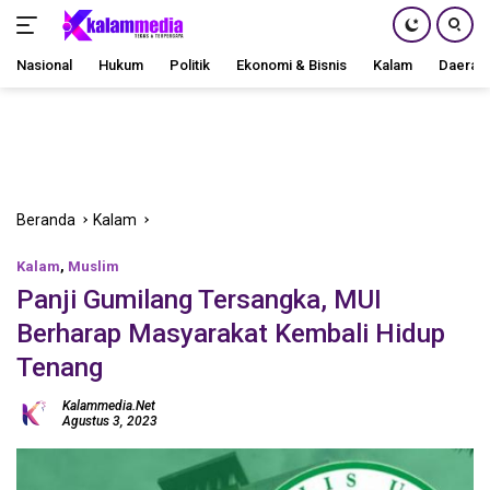
Nasional
Hukum
Politik
Ekonomi & Bisnis
Kalam
Daerah
Langsung
ke
konten
Beranda
Kalam
Kalam
,
Muslim
Panji Gumilang Tersangka, MUI
Berharap Masyarakat Kembali Hidup
Tenang
Kalammedia.net
Agustus 3, 2023