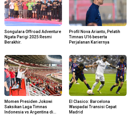
Songulara Offroad Adventure
Profil Nova Arianto, Pelatih
Ngata Parigi 2025 Resmi
Timnas U16 beserta
Berakhir.
Perjalanan Kariernya
Momen Presiden Jokowi
El Clasico: Barcelona
Saksikan Laga Timnas
Waspadai Transisi Cepat
Indonesia vs Argentina di
Madrid
SUGBK: Beri Dukungan Penuh
untuk Skuad Garuda!