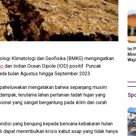
Ora
Ini 
Mini
logi Klimatologi dan Geofisika (BMKG) mengingatkan
Waji
no
dan Indian Ocean Dipole (IOD) positif. Puncak
 pada bulan Agustus hingga September 2023.
Sopaheluwakan mengatakan bahwa sepanjang musim
Spo
rdampak, terutama lahan pertanian tadah hujan yang
ional yang sangat bergantung pada iklim dan curah
kondisi yang berujung kepada bencana kebakaran hutan
dali dapat menimbulkan krisis kabut asap yang tidak hanya