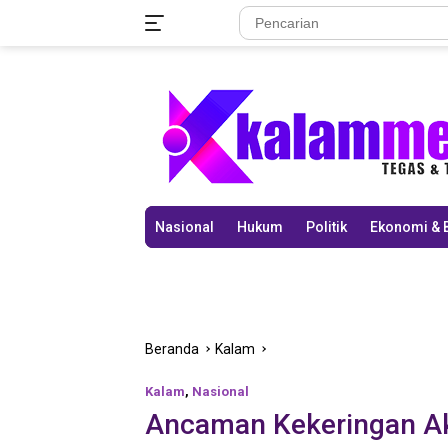
Langsung
ke
konten
Nasional
Hukum
Politik
Ekonomi & 
Beranda
Kalam
Kalam
,
Nasional
Ancaman Kekeringan Akib