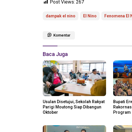
Post Views:
267
dampak el nino
El Nino
Fenomena El 
Komentar
Baca Juga
Usulan Disetujui, Sekolah Rakyat
Bupati Er
Parigi Moutong Siap Dibangun
Rakornas 
Oktober
Program 
Perikana