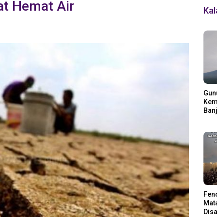
t Hemat Air
Ka
Gun
Kemb
Banj
Ding
Fen
Mata
Disa