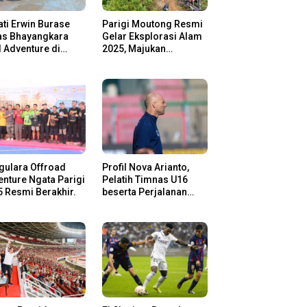
ti Erwin Burase
Parigi Moutong Resmi
as Bhayangkara
Gelar Eksplorasi Alam
l Adventure di
2025, Majukan
gi Moutong,
Pariwisata dan Usaha
san Rider Jelajah
Lokal
m
gulara Offroad
Profil Nova Arianto,
nture Ngata Parigi
Pelatih Timnas U16
 Resmi Berakhir.
beserta Perjalanan
Kariernya