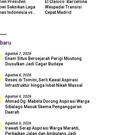
en Presiden
El Clasico: Barcelona
owi Saksikan Laga
Waspadai Transisi
nas Indonesia vs
Cepat Madrid
ntina di SUGBK:
i Dukungan Penuh
uk Skuad Garuda!
baru
Agustus 7, 2026
Enam Situs Bersejarah Parigi Moutong
Diusulkan Jadi Cagar Budaya
Agustus 6, 2026
Reses di Tomini, Serli Kawal Aspirasi
Infrastruktur hingga Isbat Nikah Massal
Agustus 6, 2026
Ahmad Dg. Mabela Dorong Aspirasi Warga
Sibalago Masuk Skema Penganggaran
Daerah
Agustus 6, 2026
Irawati Serap Aspirasi Warga Maranti,
Perbaikan Jalan dan Ambulans Jadi