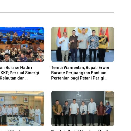
win Burase Hadiri
Temui Wamentan, Bupati Erwin
KKP, Perkuat Sinergi
Burase Perjuangkan Bantuan
Kelautan dan
Pertanian bagi Petani Parigi
n
Moutong