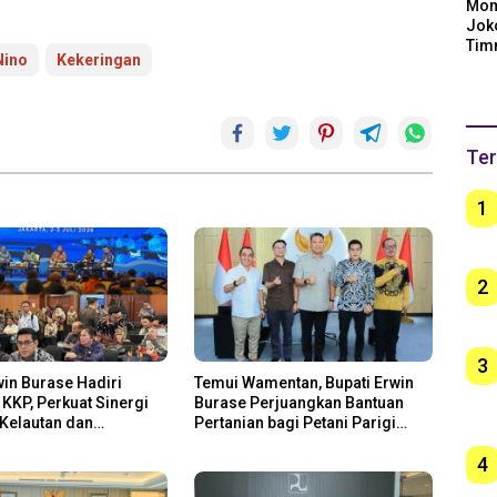
Mom
Jok
Tim
Nino
Kekeringan
Arge
Ber
unt
Ter
1
2
3
win Burase Hadiri
Temui Wamentan, Bupati Erwin
KKP, Perkuat Sinergi
Burase Perjuangkan Bantuan
Kelautan dan
Pertanian bagi Petani Parigi
n
Moutong
4