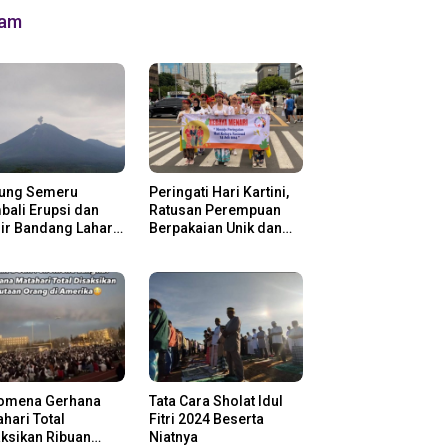
lam
ung Semeru
Peringati Hari Kartini,
ali Erupsi dan
Ratusan Perempuan
ir Bandang Lahar
Berpakaian Unik dan
in
Berkebaya
omena Gerhana
Tata Cara Sholat Idul
hari Total
Fitri 2024 Beserta
ksikan Ribuan
Niatnya