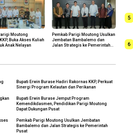
5
arigi Moutong
Pemkab Parigi Moutong Usulkan
KP, Buka Akses Kuliah
Jembatan Bambalemo dan
6
tuk Anak Nelayan
Jalan Strategis ke Pemerintah
Pusat
ng
Bupati Erwin Burase Hadiri Rakornas KKP, Perkuat
Sinergi Program Kelautan dan Perikanan
ngkan
Bupati Erwin Burase Jemput Program
Kemendikdasmen, Pendidikan Parigi Moutong
Dapat Dukungan Pusat
kses
Pemkab Parigi Moutong Usulkan Jembatan
Bambalemo dan Jalan Strategis ke Pemerintah
Pusat