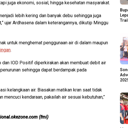
tapi juga ekonomi, sosial, hingga kesehatan masyarakat.
Bupa
Lep
menjadi lebih kering dan banyak debu sehingga juga
Trai
,” ujar Ardhasena dalam keterangannya, dikutip Minggu
Pari
Ratu
Ala
pihak untuk menghemat penggunaan air di dalam maupun
ingan
.
 dan IOD Positif diperkirakan akan membuat debit air
 penurunan sehingga dapat berdampak pada
Son
Adve
2025
i kelangkaan air. Biasakan matikan kran saat tidak
n mencuci kendaraan, pakailah air sesuai kebutuhan,”
sional.okezone.com (fmi)