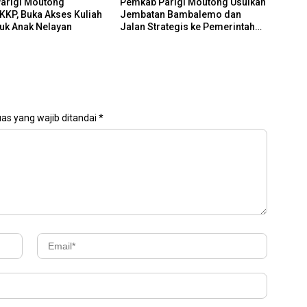
arigi Moutong
Pemkab Parigi Moutong Usulkan
KP, Buka Akses Kuliah
Jembatan Bambalemo dan
tuk Anak Nelayan
Jalan Strategis ke Pemerintah
Pusat
as yang wajib ditandai
*