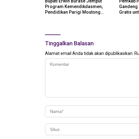
Bupati Erwin Burase Jemput
Pemkab P
Program Kemendikdasmen,
Gandeng K
Pendidikan Parigi Moutong
Gratis un
Dapat Dukungan Pusat
Tinggalkan Balasan
Alamat email Anda tidak akan dipublikasikan.
Ru