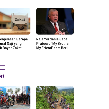
ng Di Amerika
Penjelasan Berapa
Raja Yordania Sapa
mal Gaji yang
Prabowo ‘My Brother,
b Bayar Zakat!
My Friend’ saat Beri
Selamat
rt