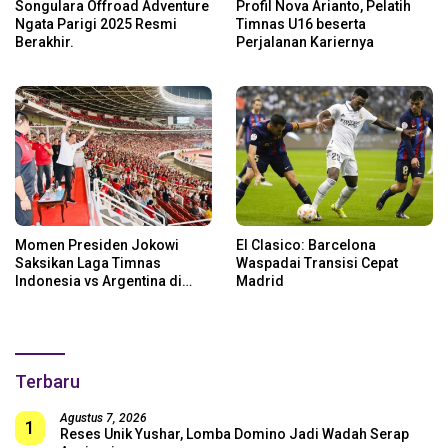
Songulara Offroad Adventure
Profil Nova Arianto, Pelatih
Ngata Parigi 2025 Resmi
Timnas U16 beserta
Berakhir.
Perjalanan Kariernya
Momen Presiden Jokowi
El Clasico: Barcelona
Saksikan Laga Timnas
Waspadai Transisi Cepat
Indonesia vs Argentina di
Madrid
SUGBK: Beri Dukungan Penuh
untuk Skuad Garuda!
Terbaru
Agustus 7, 2026
1
Reses Unik Yushar, Lomba Domino Jadi Wadah Serap