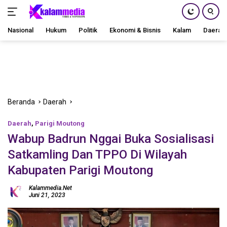
Nasional
Hukum
Politik
Ekonomi & Bisnis
Kalam
Daerah
Langsung
ke
konten
Beranda
Daerah
Daerah
,
Parigi Moutong
Wabup Badrun Nggai Buka Sosialisasi
Satkamling Dan TPPO Di Wilayah
Kabupaten Parigi Moutong
Kalammedia.net
Juni 21, 2023