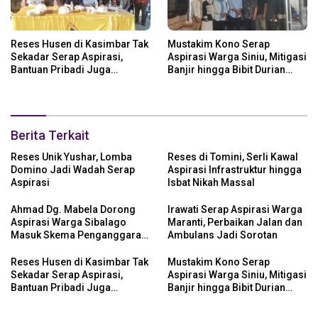
Reses Husen di Kasimbar Tak
Mustakim Kono Serap
Sekadar Serap Aspirasi,
Aspirasi Warga Siniu, Mitigasi
Bantuan Pribadi Juga
Banjir hingga Bibit Durian
Langsung Disalurkan
Jadi Prioritas
Berita Terkait
Reses Unik Yushar, Lomba
Reses di Tomini, Serli Kawal
Domino Jadi Wadah Serap
Aspirasi Infrastruktur hingga
Aspirasi
Isbat Nikah Massal
Ahmad Dg. Mabela Dorong
Irawati Serap Aspirasi Warga
Aspirasi Warga Sibalago
Maranti, Perbaikan Jalan dan
Masuk Skema Penganggaran
Ambulans Jadi Sorotan
Daerah
Reses Husen di Kasimbar Tak
Mustakim Kono Serap
Sekadar Serap Aspirasi,
Aspirasi Warga Siniu, Mitigasi
Bantuan Pribadi Juga
Banjir hingga Bibit Durian
Langsung Disalurkan
Jadi Prioritas