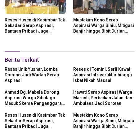
Reses Husen di Kasimbar Tak
Mustakim Kono Serap
Sekadar Serap Aspirasi,
Aspirasi Warga Siniu, Mitigasi
Bantuan Pribadi Juga
Banjir hingga Bibit Durian
Langsung Disalurkan
Jadi Prioritas
Berita Terkait
Reses Unik Yushar, Lomba
Reses di Tomini, Serli Kawal
Domino Jadi Wadah Serap
Aspirasi Infrastruktur hingga
Aspirasi
Isbat Nikah Massal
Ahmad Dg. Mabela Dorong
Irawati Serap Aspirasi Warga
Aspirasi Warga Sibalago
Maranti, Perbaikan Jalan dan
Masuk Skema Penganggaran
Ambulans Jadi Sorotan
Daerah
Reses Husen di Kasimbar Tak
Mustakim Kono Serap
Sekadar Serap Aspirasi,
Aspirasi Warga Siniu, Mitigasi
Bantuan Pribadi Juga
Banjir hingga Bibit Durian
Langsung Disalurkan
Jadi Prioritas