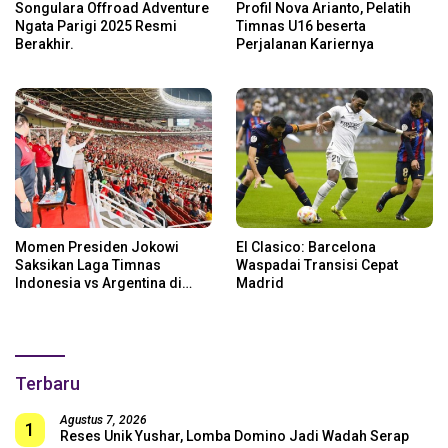
Songulara Offroad Adventure
Profil Nova Arianto, Pelatih
Ngata Parigi 2025 Resmi
Timnas U16 beserta
Berakhir.
Perjalanan Kariernya
Momen Presiden Jokowi
El Clasico: Barcelona
Saksikan Laga Timnas
Waspadai Transisi Cepat
Indonesia vs Argentina di
Madrid
SUGBK: Beri Dukungan Penuh
untuk Skuad Garuda!
Terbaru
Agustus 7, 2026
1
Reses Unik Yushar, Lomba Domino Jadi Wadah Serap