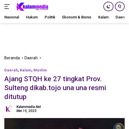
Nasional
Hukum
Politik
Ekonomi & Bisnis
Kalam
Daerah
Langsung
ke
konten
Beranda
Daerah
Daerah
,
Kalam
,
Muslim
Ajang STQH ke 27 tingkat Prov.
Sulteng dikab.tojo una una resmi
ditutup
Kalammedia.net
Mei 15, 2023