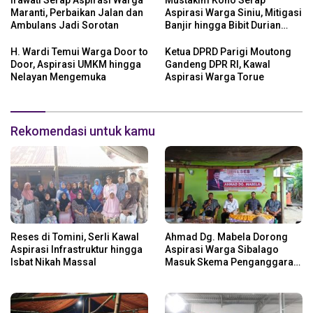
Irawati Serap Aspirasi Warga
Mustakim Kono Serap
Maranti, Perbaikan Jalan dan
Aspirasi Warga Siniu, Mitigasi
Ambulans Jadi Sorotan
Banjir hingga Bibit Durian
Jadi Prioritas
H. Wardi Temui Warga Door to
Ketua DPRD Parigi Moutong
Door, Aspirasi UMKM hingga
Gandeng DPR RI, Kawal
Nelayan Mengemuka
Aspirasi Warga Torue
Rekomendasi untuk kamu
Reses di Tomini, Serli Kawal
Ahmad Dg. Mabela Dorong
Aspirasi Infrastruktur hingga
Aspirasi Warga Sibalago
Isbat Nikah Massal
Masuk Skema Penganggaran
Daerah