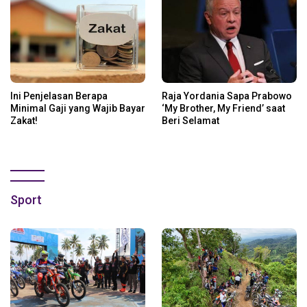
Ini Penjelasan Berapa
Raja Yordania Sapa Prabowo
Minimal Gaji yang Wajib Bayar
‘My Brother, My Friend’ saat
Zakat!
Beri Selamat
Sport