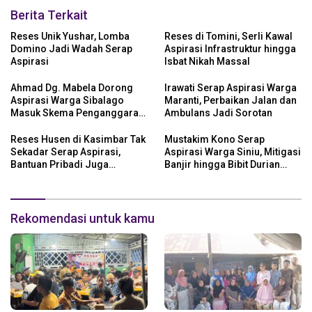
Berita Terkait
Reses Unik Yushar, Lomba
Reses di Tomini, Serli Kawal
Domino Jadi Wadah Serap
Aspirasi Infrastruktur hingga
Aspirasi
Isbat Nikah Massal
Ahmad Dg. Mabela Dorong
Irawati Serap Aspirasi Warga
Aspirasi Warga Sibalago
Maranti, Perbaikan Jalan dan
Masuk Skema Penganggaran
Ambulans Jadi Sorotan
Daerah
Reses Husen di Kasimbar Tak
Mustakim Kono Serap
Sekadar Serap Aspirasi,
Aspirasi Warga Siniu, Mitigasi
Bantuan Pribadi Juga
Banjir hingga Bibit Durian
Langsung Disalurkan
Jadi Prioritas
Rekomendasi untuk kamu