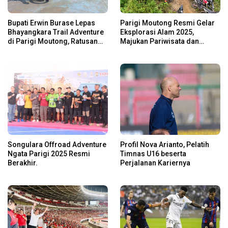
Bupati Erwin Burase Lepas
Parigi Moutong Resmi Gelar
Bhayangkara Trail Adventure
Eksplorasi Alam 2025,
di Parigi Moutong, Ratusan
Majukan Pariwisata dan
Rider Jelajah Alam
Usaha Lokal
Songulara Offroad Adventure
Profil Nova Arianto, Pelatih
Ngata Parigi 2025 Resmi
Timnas U16 beserta
Berakhir.
Perjalanan Kariernya