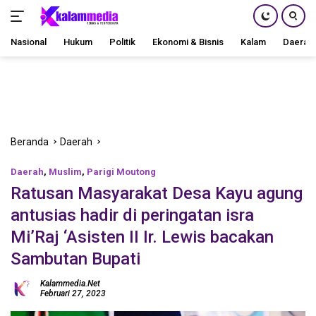
Nasional
Hukum
Politik
Ekonomi & Bisnis
Kalam
Daerah
Langsung
ke
konten
Beranda
Daerah
Daerah
,
Muslim
,
Parigi Moutong
Ratusan Masyarakat Desa Kayu agung
antusias hadir di peringatan isra
Mi’Raj ‘Asisten II Ir. Lewis bacakan
Sambutan Bupati
Kalammedia.net
Februari 27, 2023