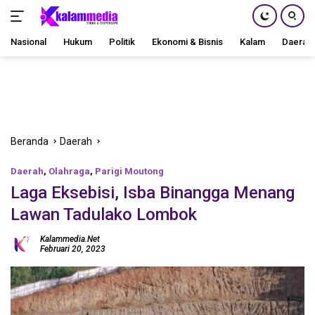
Nasional
Hukum
Politik
Ekonomi & Bisnis
Kalam
Daerah
Langsung
ke
konten
Beranda
Daerah
Daerah
,
Olahraga
,
Parigi Moutong
Laga Eksebisi, Isba Binangga Menang
Lawan Tadulako Lombok
Kalammedia.net
Februari 20, 2023