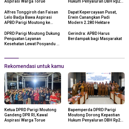
Aspirasi Warga Torue
Hukum Penyaluran DBH Rp24
Miliar
Alfres Tonggiroh dan Faisan
Dapat Kepercayaan Pusat,
Lelo Badja Bawa Aspirasi
Erwin Canangkan Padi
APBD Parigi Moutong ke
Modern 2.280 Hektare
Kemendagri
DPRD Parigi Moutong Dukung
Gerindra: APBD Harus
Penguatan Layanan
Berdampak bagi Masyarakat
Kesehatan Lewat Posyandu 6
SPM
Rekomendasi untuk kamu
Ketua DPRD Parigi Moutong
Bapemperda DPRD Parigi
Gandeng DPR RI, Kawal
Moutong Dorong Kepastian
Aspirasi Warga Torue
Hukum Penyaluran DBH Rp24
Miliar