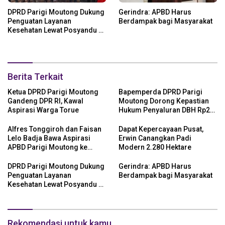
DPRD Parigi Moutong Dukung
Gerindra: APBD Harus
Penguatan Layanan
Berdampak bagi Masyarakat
Kesehatan Lewat Posyandu 6
SPM
Berita Terkait
Ketua DPRD Parigi Moutong
Bapemperda DPRD Parigi
Gandeng DPR RI, Kawal
Moutong Dorong Kepastian
Aspirasi Warga Torue
Hukum Penyaluran DBH Rp24
Miliar
Alfres Tonggiroh dan Faisan
Dapat Kepercayaan Pusat,
Lelo Badja Bawa Aspirasi
Erwin Canangkan Padi
APBD Parigi Moutong ke
Modern 2.280 Hektare
Kemendagri
DPRD Parigi Moutong Dukung
Gerindra: APBD Harus
Penguatan Layanan
Berdampak bagi Masyarakat
Kesehatan Lewat Posyandu 6
SPM
Rekomendasi untuk kamu