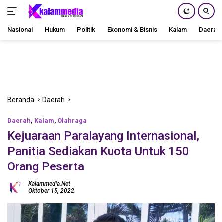
Nasional
Hukum
Politik
Ekonomi & Bisnis
Kalam
Daerah
Langsung
ke
konten
Beranda
Daerah
Daerah
,
Kalam
,
Olahraga
Kejuaraan Paralayang Internasional,
Panitia Sediakan Kuota Untuk 150
Orang Peserta
Kalammedia.net
Oktober 15, 2022