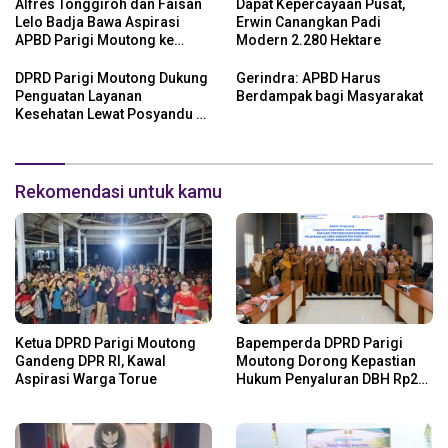
Alfres Tonggiroh dan Faisan
Dapat Kepercayaan Pusat,
Lelo Badja Bawa Aspirasi
Erwin Canangkan Padi
APBD Parigi Moutong ke
Modern 2.280 Hektare
Kemendagri
DPRD Parigi Moutong Dukung
Gerindra: APBD Harus
Penguatan Layanan
Berdampak bagi Masyarakat
Kesehatan Lewat Posyandu 6
SPM
Rekomendasi untuk kamu
Ketua DPRD Parigi Moutong
Bapemperda DPRD Parigi
Gandeng DPR RI, Kawal
Moutong Dorong Kepastian
Aspirasi Warga Torue
Hukum Penyaluran DBH Rp24
Miliar