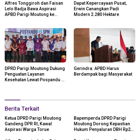
Alfres Tonggiroh dan Faisan
Dapat Kepercayaan Pusat,
Lelo Badja Bawa Aspirasi
Erwin Canangkan Padi
APBD Parigi Moutong ke
Modern 2.280 Hektare
Kemendagri
DPRD Parigi Moutong Dukung
Gerindra: APBD Harus
Penguatan Layanan
Berdampak bagi Masyarakat
Kesehatan Lewat Posyandu 6
SPM
Berita Terkait
Ketua DPRD Parigi Moutong
Bapemperda DPRD Parigi
Gandeng DPR RI, Kawal
Moutong Dorong Kepastian
Aspirasi Warga Torue
Hukum Penyaluran DBH Rp24
Miliar