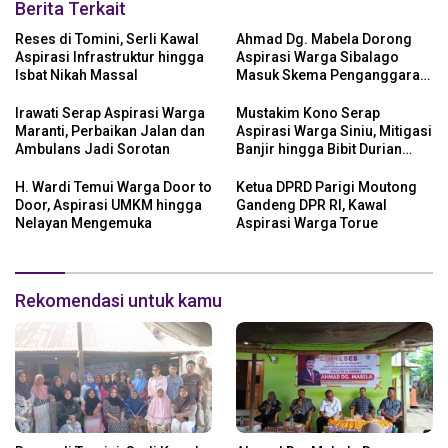
Berita Terkait
Reses di Tomini, Serli Kawal
Ahmad Dg. Mabela Dorong
Aspirasi Infrastruktur hingga
Aspirasi Warga Sibalago
Isbat Nikah Massal
Masuk Skema Penganggaran
Daerah
Irawati Serap Aspirasi Warga
Mustakim Kono Serap
Maranti, Perbaikan Jalan dan
Aspirasi Warga Siniu, Mitigasi
Ambulans Jadi Sorotan
Banjir hingga Bibit Durian
Jadi Prioritas
H. Wardi Temui Warga Door to
Ketua DPRD Parigi Moutong
Door, Aspirasi UMKM hingga
Gandeng DPR RI, Kawal
Nelayan Mengemuka
Aspirasi Warga Torue
Rekomendasi untuk kamu