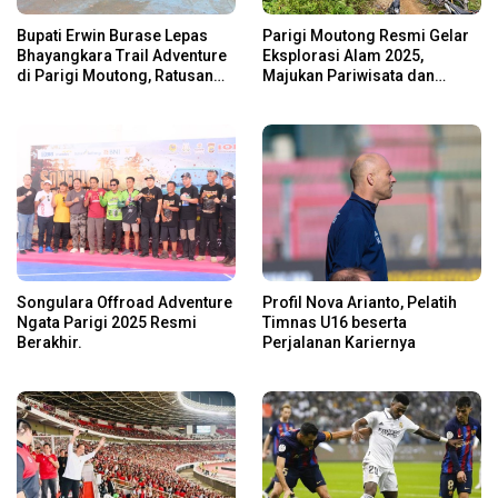
Bupati Erwin Burase Lepas
Parigi Moutong Resmi Gelar
Bhayangkara Trail Adventure
Eksplorasi Alam 2025,
di Parigi Moutong, Ratusan
Majukan Pariwisata dan
Rider Jelajah Alam
Usaha Lokal
Songulara Offroad Adventure
Profil Nova Arianto, Pelatih
Ngata Parigi 2025 Resmi
Timnas U16 beserta
Berakhir.
Perjalanan Kariernya