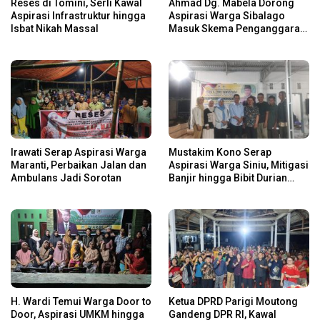
Reses di Tomini, Serli Kawal
Ahmad Dg. Mabela Dorong
Aspirasi Infrastruktur hingga
Aspirasi Warga Sibalago
Isbat Nikah Massal
Masuk Skema Penganggaran
Daerah
Irawati Serap Aspirasi Warga
Mustakim Kono Serap
Maranti, Perbaikan Jalan dan
Aspirasi Warga Siniu, Mitigasi
Ambulans Jadi Sorotan
Banjir hingga Bibit Durian
Jadi Prioritas
H. Wardi Temui Warga Door to
Ketua DPRD Parigi Moutong
Door, Aspirasi UMKM hingga
Gandeng DPR RI, Kawal