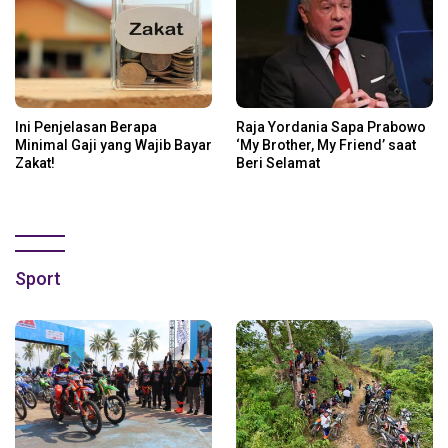
Ini Penjelasan Berapa
Raja Yordania Sapa Prabowo
Minimal Gaji yang Wajib Bayar
‘My Brother, My Friend’ saat
Zakat!
Beri Selamat
Sport