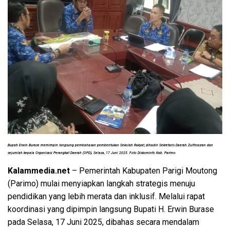
Bupati Erwin Burase memimpin langsung pembahasan pembentukan Sekolah Rakyat, dihadiri Sekretaris Daerah Zulfinasran dan
,
sejumlah kepala Organisasi Perangkat Daerah (OPD)
Selasa, 17 Juni 2025. Foto Diskominfo Kab. Parimo
Kalammedia.net
– Pemerintah Kabupaten Parigi Moutong
(Parimo) mulai menyiapkan langkah strategis menuju
pendidikan yang lebih merata dan inklusif. Melalui rapat
koordinasi yang dipimpin langsung Bupati H. Erwin Burase
pada Selasa, 17 Juni 2025, dibahas secara mendalam