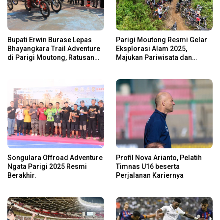
Bupati Erwin Burase Lepas
Parigi Moutong Resmi Gelar
Bhayangkara Trail Adventure
Eksplorasi Alam 2025,
di Parigi Moutong, Ratusan
Majukan Pariwisata dan
Rider Jelajah Alam
Usaha Lokal
Songulara Offroad Adventure
Profil Nova Arianto, Pelatih
Ngata Parigi 2025 Resmi
Timnas U16 beserta
Berakhir.
Perjalanan Kariernya