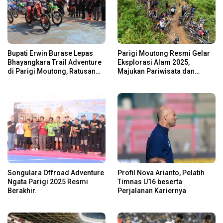
Bupati Erwin Burase Lepas
Parigi Moutong Resmi Gelar
Bhayangkara Trail Adventure
Eksplorasi Alam 2025,
di Parigi Moutong, Ratusan
Majukan Pariwisata dan
Rider Jelajah Alam
Usaha Lokal
Songulara Offroad Adventure
Profil Nova Arianto, Pelatih
Ngata Parigi 2025 Resmi
Timnas U16 beserta
Berakhir.
Perjalanan Kariernya