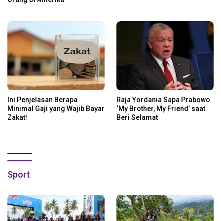
Ini Penjelasan Berapa
Raja Yordania Sapa Prabowo
Minimal Gaji yang Wajib Bayar
‘My Brother, My Friend’ saat
Zakat!
Beri Selamat
Sport