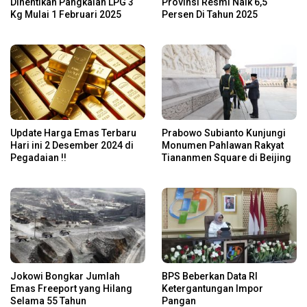
Dihentikan Pangkalan LPG 3
Provinsi Resmi Naik 6,5
Kg Mulai 1 Februari 2025
Persen Di Tahun 2025
Update Harga Emas Terbaru
Prabowo Subianto Kunjungi
Hari ini 2 Desember 2024 di
Monumen Pahlawan Rakyat
Pegadaian !!
Tiananmen Square di Beijing
Jokowi Bongkar Jumlah
BPS Beberkan Data RI
Emas Freeport yang Hilang
Ketergantungan Impor
Selama 55 Tahun
Pangan