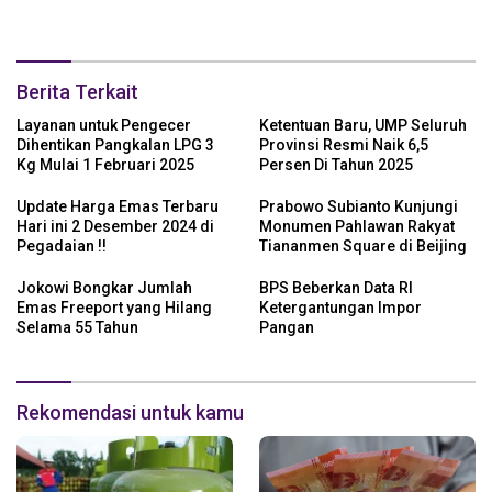
Berita Terkait
Layanan untuk Pengecer
Ketentuan Baru, UMP Seluruh
Dihentikan Pangkalan LPG 3
Provinsi Resmi Naik 6,5
Kg Mulai 1 Februari 2025
Persen Di Tahun 2025
Update Harga Emas Terbaru
Prabowo Subianto Kunjungi
Hari ini 2 Desember 2024 di
Monumen Pahlawan Rakyat
Pegadaian !!
Tiananmen Square di Beijing
Jokowi Bongkar Jumlah
BPS Beberkan Data RI
Emas Freeport yang Hilang
Ketergantungan Impor
Selama 55 Tahun
Pangan
Rekomendasi untuk kamu