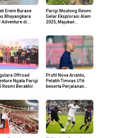
ti Erwin Burase
Parigi Moutong Resmi
as Bhayangkara
Gelar Eksplorasi Alam
l Adventure di
2025, Majukan
gi Moutong,
Pariwisata dan Usaha
san Rider Jelajah
Lokal
m
gulara Offroad
Profil Nova Arianto,
nture Ngata Parigi
Pelatih Timnas U16
 Resmi Berakhir.
beserta Perjalanan
Kariernya