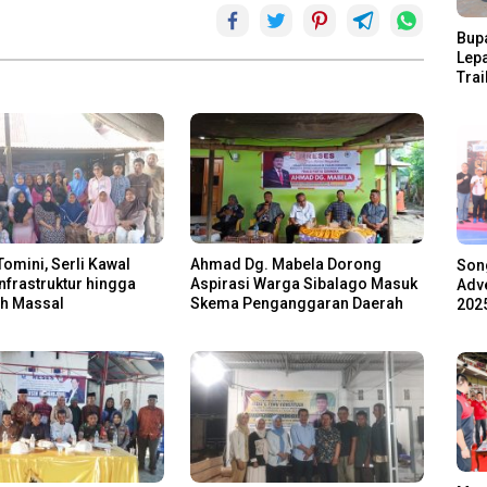
Bupa
Lep
Trai
Pari
Ratu
Ala
Tomini, Serli Kawal
Ahmad Dg. Mabela Dorong
Son
Infrastruktur hingga
Aspirasi Warga Sibalago Masuk
Adve
ah Massal
Skema Penganggaran Daerah
2025