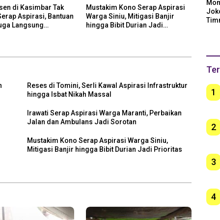
Mom
sen di Kasimbar Tak
Mustakim Kono Serap Aspirasi
Jok
erap Aspirasi, Bantuan
Warga Siniu, Mitigasi Banjir
Tim
Juga Langsung
hingga Bibit Durian Jadi
Arge
n
Prioritas
Ber
unt
Ter
h
Reses di Tomini, Serli Kawal Aspirasi Infrastruktur
1
hingga Isbat Nikah Massal
Irawati Serap Aspirasi Warga Maranti, Perbaikan
h
Jalan dan Ambulans Jadi Sorotan
2
Mustakim Kono Serap Aspirasi Warga Siniu,
Mitigasi Banjir hingga Bibit Durian Jadi Prioritas
3
4