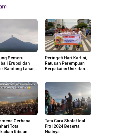
lam
ung Semeru
Peringati Hari Kartini,
ali Erupsi dan
Ratusan Perempuan
ir Bandang Lahar
Berpakaian Unik dan
in
Berkebaya
omena Gerhana
Tata Cara Sholat Idul
hari Total
Fitri 2024 Beserta
ksikan Ribuan
Niatnya