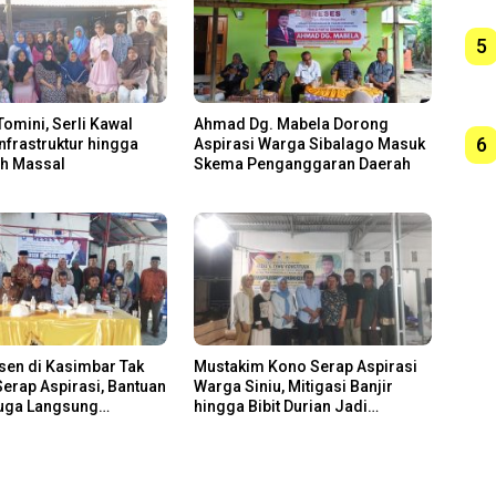
5
Tomini, Serli Kawal
Ahmad Dg. Mabela Dorong
6
Infrastruktur hingga
Aspirasi Warga Sibalago Masuk
ah Massal
Skema Penganggaran Daerah
sen di Kasimbar Tak
Mustakim Kono Serap Aspirasi
erap Aspirasi, Bantuan
Warga Siniu, Mitigasi Banjir
Juga Langsung
hingga Bibit Durian Jadi
n
Prioritas