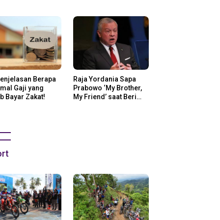
ng Di Amerika
Penjelasan Berapa
Raja Yordania Sapa
mal Gaji yang
Prabowo ‘My Brother,
b Bayar Zakat!
My Friend’ saat Beri
Selamat
rt