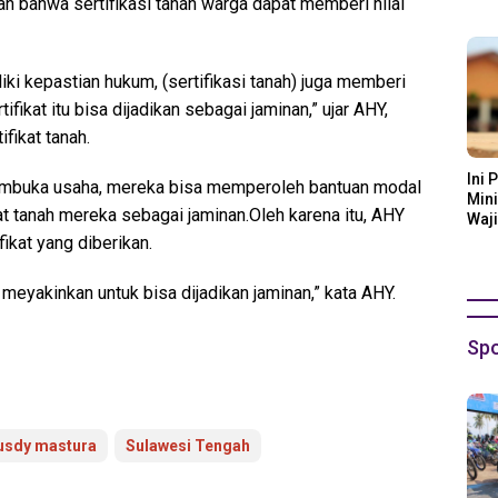
 bahwa sertifikasi tanah warga dapat memberi nilai
Ora
ki kepastian hukum, (sertifikasi tanah) juga memberi
ikat itu bisa dijadikan sebagai jaminan,” ujar AHY,
fikat tanah.
Ini 
embuka usaha, mereka bisa memperoleh bantuan modal
Mini
at tanah mereka sebagai jaminan.Oleh karena itu, AHY
Waji
ikat yang diberikan.
g meyakinkan untuk bisa dijadikan jaminan,” kata AHY.
Spo
usdy mastura
Sulawesi Tengah