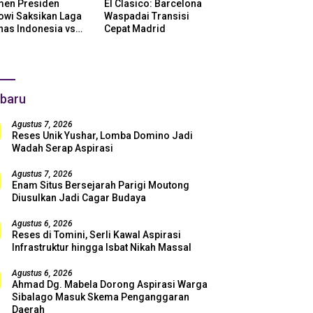
en Presiden
El Clasico: Barcelona
owi Saksikan Laga
Waspadai Transisi
nas Indonesia vs
Cepat Madrid
ntina di SUGBK:
i Dukungan Penuh
uk Skuad Garuda!
baru
Agustus 7, 2026
Reses Unik Yushar, Lomba Domino Jadi
Wadah Serap Aspirasi
Agustus 7, 2026
Enam Situs Bersejarah Parigi Moutong
Diusulkan Jadi Cagar Budaya
Agustus 6, 2026
Reses di Tomini, Serli Kawal Aspirasi
Infrastruktur hingga Isbat Nikah Massal
Agustus 6, 2026
Ahmad Dg. Mabela Dorong Aspirasi Warga
Sibalago Masuk Skema Penganggaran
Daerah