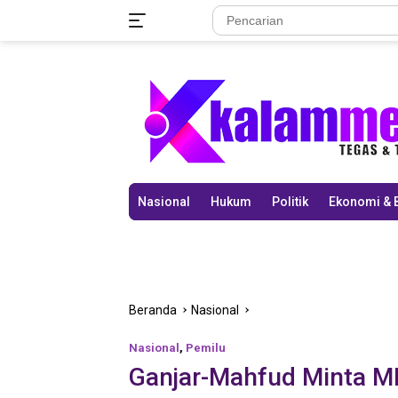
Langsung
ke
konten
Nasional
Hukum
Politik
Ekonomi & 
Beranda
Nasional
Nasional
,
Pemilu
Ganjar-Mahfud Minta MK 