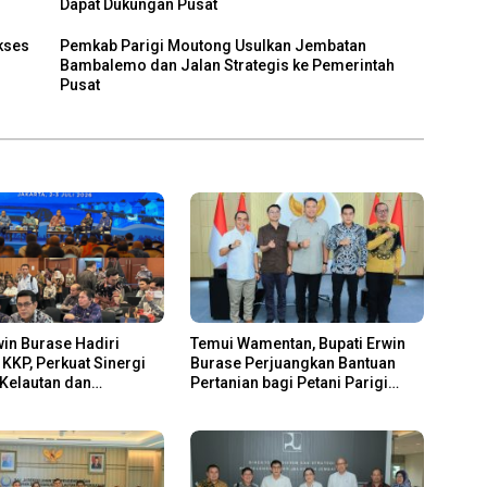
Dapat Dukungan Pusat
kses
Pemkab Parigi Moutong Usulkan Jembatan
Bambalemo dan Jalan Strategis ke Pemerintah
Pusat
win Burase Hadiri
Temui Wamentan, Bupati Erwin
KKP, Perkuat Sinergi
Burase Perjuangkan Bantuan
Kelautan dan
Pertanian bagi Petani Parigi
n
Moutong