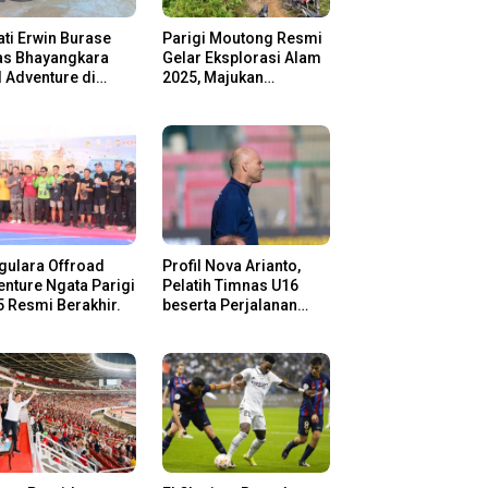
ti Erwin Burase
Parigi Moutong Resmi
as Bhayangkara
Gelar Eksplorasi Alam
l Adventure di
2025, Majukan
gi Moutong,
Pariwisata dan Usaha
san Rider Jelajah
Lokal
m
gulara Offroad
Profil Nova Arianto,
nture Ngata Parigi
Pelatih Timnas U16
 Resmi Berakhir.
beserta Perjalanan
Kariernya