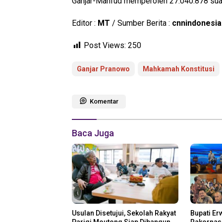
Ganjar-Mahfud memperoleh 27.040.878 suara
Editor :
MT
/ Sumber Berita :
cnnindonesi
Post Views:
250
Ganjar Pranowo
Mahkamah Konstitusi
Komentar
Baca Juga
Usulan Disetujui, Sekolah Rakyat
Bupati Er
Parigi Moutong Siap Dibangun
Rakornas 