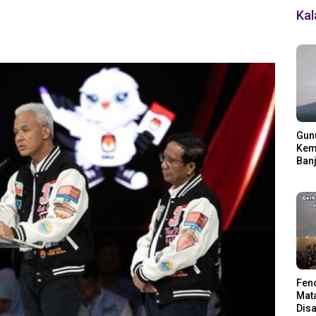
Ka
Gun
Kemb
Banj
Ding
Fen
Mata
Disa