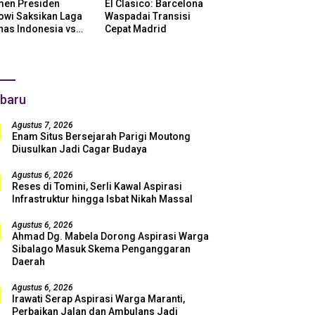
en Presiden
El Clasico: Barcelona
owi Saksikan Laga
Waspadai Transisi
nas Indonesia vs
Cepat Madrid
ntina di SUGBK:
i Dukungan Penuh
uk Skuad Garuda!
baru
Agustus 7, 2026
Enam Situs Bersejarah Parigi Moutong
Diusulkan Jadi Cagar Budaya
Agustus 6, 2026
Reses di Tomini, Serli Kawal Aspirasi
Infrastruktur hingga Isbat Nikah Massal
Agustus 6, 2026
Ahmad Dg. Mabela Dorong Aspirasi Warga
Sibalago Masuk Skema Penganggaran
Daerah
Agustus 6, 2026
Irawati Serap Aspirasi Warga Maranti,
Perbaikan Jalan dan Ambulans Jadi