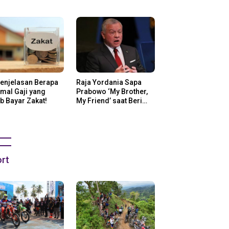
ng Di Amerika
Penjelasan Berapa
Raja Yordania Sapa
mal Gaji yang
Prabowo ‘My Brother,
b Bayar Zakat!
My Friend’ saat Beri
Selamat
rt