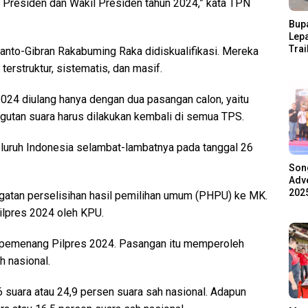
Presiden dan Wakil Presiden tahun 2024,” kata TPN
Bupa
Lep
Trai
nto-Gibran Rakabuming Raka didiskualifikasi. Mereka
Pari
erstruktur, sistematis, dan masif.
Ratu
Ala
2024 diulang hanya dengan dua pasangan calon, yaitu
utan suara harus dilakukan kembali di semua TPS.
luruh Indonesia selambat-lambatnya pada tanggal 26
Son
Adve
2025
atan perselisihan hasil pemilihan umum (PHPU) ke MK.
ilpres 2024 oleh KPU.
pemenang Pilpres 2024. Pasangan itu memperoleh
h nasional.
suara atau 24,9 persen suara sah nasional. Adapun