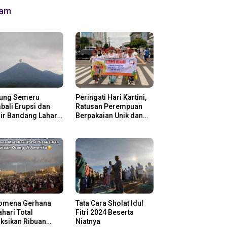
lam
ung Semeru
Peringati Hari Kartini,
ali Erupsi dan
Ratusan Perempuan
ir Bandang Lahar
Berpakaian Unik dan
in
Berkebaya
omena Gerhana
Tata Cara Sholat Idul
hari Total
Fitri 2024 Beserta
ksikan Ribuan
Niatnya