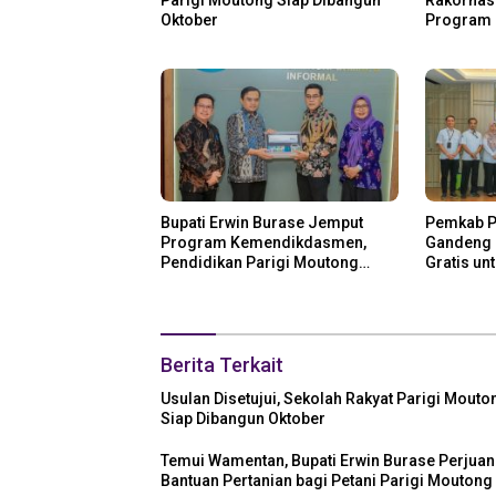
Oktober
Program 
Perikana
Bupati Erwin Burase Jemput
Pemkab P
Program Kemendikdasmen,
Gandeng K
Pendidikan Parigi Moutong
Gratis un
Dapat Dukungan Pusat
Berita Terkait
Usulan Disetujui, Sekolah Rakyat Parigi Mouto
Siap Dibangun Oktober
Temui Wamentan, Bupati Erwin Burase Perjua
Bantuan Pertanian bagi Petani Parigi Moutong