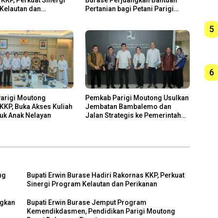
Kelautan dan
Pertanian bagi Petani Parigi
n
Moutong
5
6
arigi Moutong
Pemkab Parigi Moutong Usulkan
KP, Buka Akses Kuliah
Jembatan Bambalemo dan
tuk Anak Nelayan
Jalan Strategis ke Pemerintah
Pusat
ng
Bupati Erwin Burase Hadiri Rakornas KKP, Perkuat
Sinergi Program Kelautan dan Perikanan
ngkan
Bupati Erwin Burase Jemput Program
Kemendikdasmen, Pendidikan Parigi Moutong