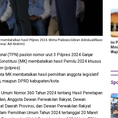
Ora
mbatalkan hasil Pilpres 2024. Minta Prabowo-Gibran didiskualifikasi
Ini 
sia/ Adi Ibrahim)
Mini
Waji
al (TPN) paslon nomor urut 3 Pilpres 2024 Ganjar
stitusi (MK) membatalkan hasil Pemilu 2024 khusus
n (pilpres).
a MK membatalkan hasil pemilihan anggota legislatif
si, maupun DPRD kabupaten/kota.
Spo
n Umum Nomor 360 Tahun 2024 tentang Hasil Penetapan
den, Anggota Dewan Perwakilan Rakyat, Dewan
at Daerah Provinsi, dan Dewan Perwakilan Rakyat
lam Pemilihan Umum Tahun 2024 tertanggal 20 Maret