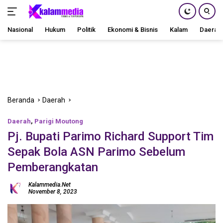
Nasional
Hukum
Politik
Ekonomi & Bisnis
Kalam
Daerah
Langsung
ke
konten
Beranda
Daerah
Daerah
,
Parigi Moutong
Pj. Bupati Parimo Richard Support Tim
Sepak Bola ASN Parimo Sebelum
Pemberangkatan
Kalammedia.net
November 8, 2023