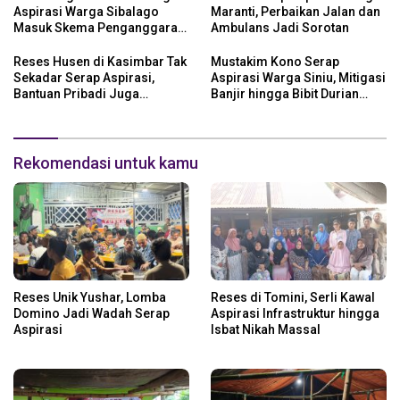
Aspirasi Warga Sibalago
Maranti, Perbaikan Jalan dan
Masuk Skema Penganggaran
Ambulans Jadi Sorotan
Daerah
Reses Husen di Kasimbar Tak
Mustakim Kono Serap
Sekadar Serap Aspirasi,
Aspirasi Warga Siniu, Mitigasi
Bantuan Pribadi Juga
Banjir hingga Bibit Durian
Langsung Disalurkan
Jadi Prioritas
Rekomendasi untuk kamu
Reses Unik Yushar, Lomba
Reses di Tomini, Serli Kawal
Domino Jadi Wadah Serap
Aspirasi Infrastruktur hingga
Aspirasi
Isbat Nikah Massal