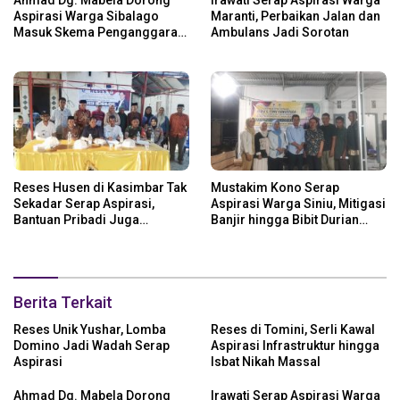
Ahmad Dg. Mabela Dorong
Irawati Serap Aspirasi Warga
Aspirasi Warga Sibalago
Maranti, Perbaikan Jalan dan
Masuk Skema Penganggaran
Ambulans Jadi Sorotan
Daerah
Reses Husen di Kasimbar Tak
Mustakim Kono Serap
Sekadar Serap Aspirasi,
Aspirasi Warga Siniu, Mitigasi
Bantuan Pribadi Juga
Banjir hingga Bibit Durian
Langsung Disalurkan
Jadi Prioritas
Berita Terkait
Reses Unik Yushar, Lomba
Reses di Tomini, Serli Kawal
Domino Jadi Wadah Serap
Aspirasi Infrastruktur hingga
Aspirasi
Isbat Nikah Massal
Ahmad Dg. Mabela Dorong
Irawati Serap Aspirasi Warga