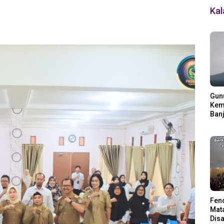
Ka
Gun
Kemb
Banj
Ding
Fen
Mata
Disa