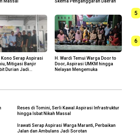
ah Massal
Skema Penganggaran Daerah
5
6
 Kono Serap Aspirasi
H. Wardi Temui Warga Door to
iu, Mitigasi Banjir
Door, Aspirasi UMKM hingga
bit Durian Jadi
Nelayan Mengemuka
h
Reses di Tomini, Serli Kawal Aspirasi Infrastruktur
hingga Isbat Nikah Massal
Irawati Serap Aspirasi Warga Maranti, Perbaikan
h
Jalan dan Ambulans Jadi Sorotan