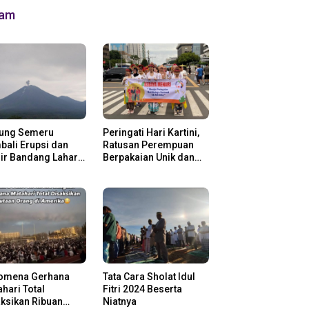
lam
ung Semeru
Peringati Hari Kartini,
ali Erupsi dan
Ratusan Perempuan
ir Bandang Lahar
Berpakaian Unik dan
in
Berkebaya
omena Gerhana
Tata Cara Sholat Idul
hari Total
Fitri 2024 Beserta
ksikan Ribuan
Niatnya