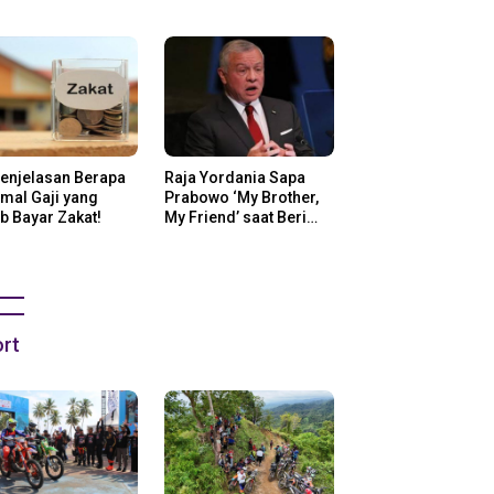
ng Di Amerika
Penjelasan Berapa
Raja Yordania Sapa
mal Gaji yang
Prabowo ‘My Brother,
b Bayar Zakat!
My Friend’ saat Beri
Selamat
rt