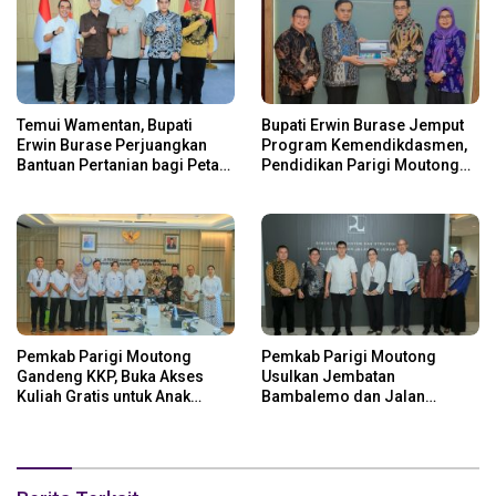
Temui Wamentan, Bupati
Bupati Erwin Burase Jemput
Erwin Burase Perjuangkan
Program Kemendikdasmen,
Bantuan Pertanian bagi Petani
Pendidikan Parigi Moutong
Parigi Moutong
Dapat Dukungan Pusat
Pemkab Parigi Moutong
Pemkab Parigi Moutong
Gandeng KKP, Buka Akses
Usulkan Jembatan
Kuliah Gratis untuk Anak
Bambalemo dan Jalan
Nelayan
Strategis ke Pemerintah Pusat