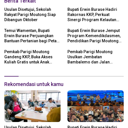
Berita Terkait
Usulan Disetujui, Sekolah
Bupati Erwin Burase Hadiri
Rakyat Parigi Moutong Siap
Rakornas KKP, Perkuat
Dibangun Oktober
Sinergi Program Kelautan
dan Perikanan
Temui Wamentan, Bupati
Bupati Erwin Burase Jemput
Erwin Burase Perjuangkan
Program Kemendikdasmen,
Bantuan Pertanian bagi Petani
Pendidikan Parigi Moutong
Parigi Moutong
Dapat Dukungan Pusat
Pemkab Parigi Moutong
Pemkab Parigi Moutong
Gandeng KKP, Buka Akses
Usulkan Jembatan
Kuliah Gratis untuk Anak
Bambalemo dan Jalan
Nelayan
Strategis ke Pemerintah Pusat
Rekomendasi untuk kamu
Usulan Disetujui, Sekolah
Bupati Erwin Burase Hadiri