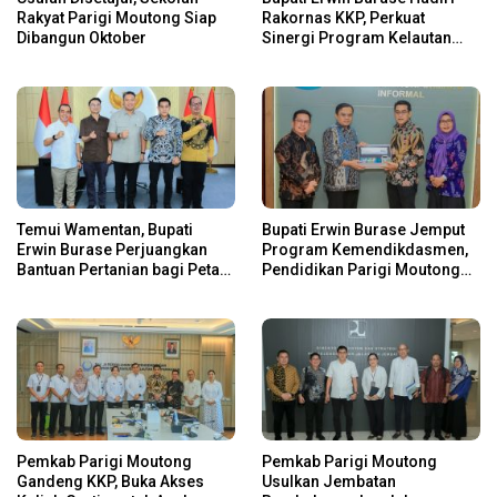
Rakyat Parigi Moutong Siap
Rakornas KKP, Perkuat
Dibangun Oktober
Sinergi Program Kelautan
dan Perikanan
Temui Wamentan, Bupati
Bupati Erwin Burase Jemput
Erwin Burase Perjuangkan
Program Kemendikdasmen,
Bantuan Pertanian bagi Petani
Pendidikan Parigi Moutong
Parigi Moutong
Dapat Dukungan Pusat
Pemkab Parigi Moutong
Pemkab Parigi Moutong
Gandeng KKP, Buka Akses
Usulkan Jembatan