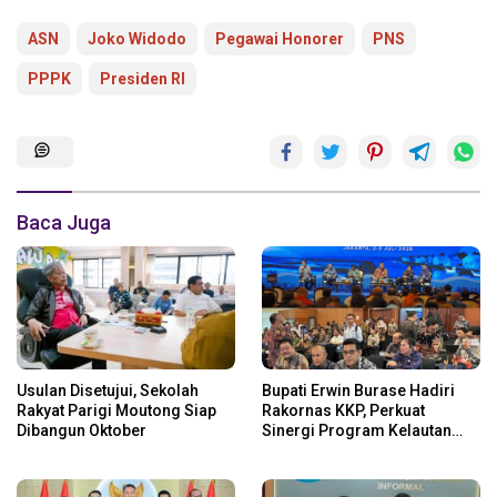
ASN
Joko Widodo
Pegawai Honorer
PNS
PPPK
Presiden RI
Baca Juga
Usulan Disetujui, Sekolah
Bupati Erwin Burase Hadiri
Rakyat Parigi Moutong Siap
Rakornas KKP, Perkuat
Dibangun Oktober
Sinergi Program Kelautan
dan Perikanan