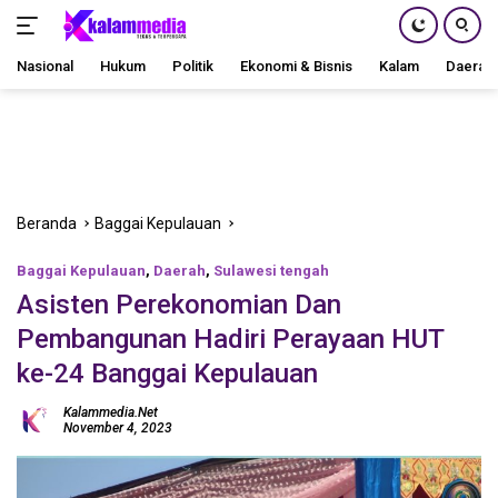
Nasional
Hukum
Politik
Ekonomi & Bisnis
Kalam
Daerah
Langsung
ke
konten
Beranda
Baggai Kepulauan
Baggai Kepulauan
,
Daerah
,
Sulawesi tengah
Asisten Perekonomian Dan
Pembangunan Hadiri Perayaan HUT
ke-24 Banggai Kepulauan
Kalammedia.net
November 4, 2023