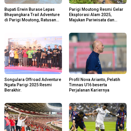
Bupati Erwin Burase Lepas
Parigi Moutong Resmi Gelar
Bhayangkara Trail Adventure
Eksplorasi Alam 2025,
di Parigi Moutong, Ratusan
Majukan Pariwisata dan
Rider Jelajah Alam
Usaha Lokal
Songulara Offroad Adventure
Profil Nova Arianto, Pelatih
Ngata Parigi 2025 Resmi
Timnas U16 beserta
Berakhir.
Perjalanan Kariernya