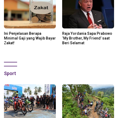
Ini Penjelasan Berapa
Raja Yordania Sapa Prabowo
Minimal Gaji yang Wajib Bayar
‘My Brother, My Friend’ saat
Zakat!
Beri Selamat
Sport